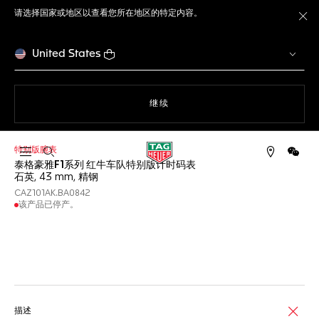
请选择国家或地区以查看您所在地区的特定内容。
关
United States
使用网站导航
继续
特别版腕表
打开搜索
微信
泰格豪雅F1系列 红牛车队特别版计时码表
石英, 43 mm, 精钢
CAZ101AK.BA0842
该产品已停产。
线上服务
描述