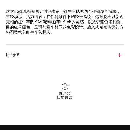
这款43毫米特别版计时码表是与红牛车队密切合作研发的成果，
年轻动感、活力四射，在任何条件下均轻松易读。这款腕表以新近
亮相的红牛车队2020赛季新车RB16B为灵感，以浓郁蓝色搭配醒
目的红黄颜色，呈现与赛车相同的色彩设计。旋入式精钢表壳的方
格图案镌刻红牛车队标志。
技术参数
真品和
认证腕表