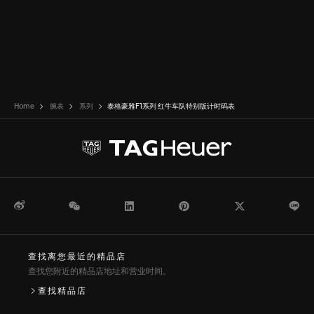
Home
腕表
系列
泰格豪雅F1系列 红牛车队特别版计时码表
微博
WeChat
领英
Pinterest
Twitter
Li
查找离您最近的精品店
查找您附近的精品店地址和营业时间。
查找精品店