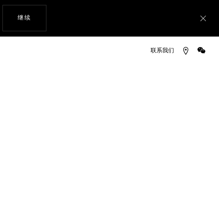
使用网站导航
继续
关
时码表
微信
店铺购物