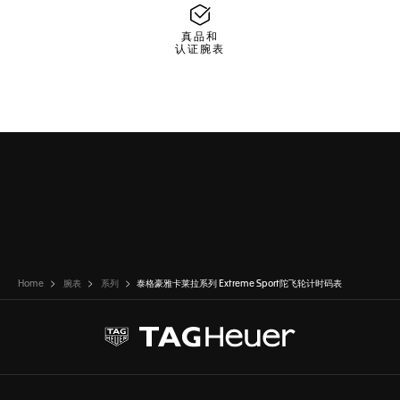
真品和
认证腕表
Home
腕表
系列
泰格豪雅卡莱拉系列 Extreme Sport陀飞轮计时码表