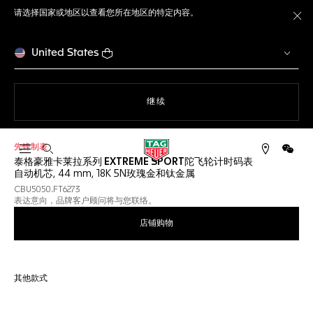
请选择国家或地区以查看您所在地区的特定内容。
关
United States
使用网站导航
继续
先锋制表
打开搜索
微信
泰格豪雅卡莱拉系列 EXTREME SPORT陀飞轮计时码表
自动机芯, 44 mm, 18K 5N玫瑰金和钛金属
CBU5050.FT6273
表达意向，品牌客户顾问将与您联络。
店铺购物
其他款式