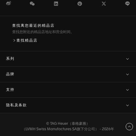
微博
WeChat
领英
Pinterest
Twitter
Li
查找离您最近的精品店
查找您附近的精品店地址和营业时间。
查找精品店
系列
品牌
支持
隐私及条款
© TAG Heuer（泰格豪雅）
返回顶部
（LVMH Swiss Manufactures SA旗下分公司） - 2026年