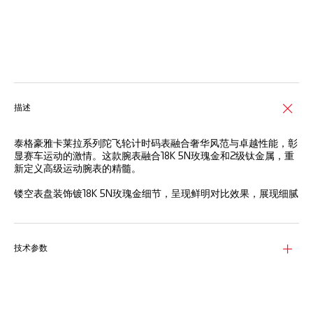
线上服务
描述
泰格豪雅卡莱拉系列陀飞轮计时码表融合奢华风范与卓越性能，彰
显赛车运动的激情。这款腕表融合18K 5N玫瑰金和2级钛金属，重
新定义高级运动腕表的精髓。
镂空表盘装饰镀18K 5N玫瑰金细节，呈现鲜明对比效果，展现细腻
的制表工艺。
表壳融合18K 5N玫瑰金和2级钛金属，是现代工程学杰出作品，而
18K 5N玫瑰金表圈更添优雅风范。
技术参数
腕表搭载经瑞士天文台认证的TH20-09陀飞轮机芯，尽显精准性
能与机械美感，成就超卓时计，更是艺术佳作。