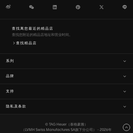
微博
WeChat
领英
Pinterest
Twitter
Li
查找离您最近的精品店
查找您附近的精品店地址和营业时间。
查找精品店
系列
品牌
支持
隐私及条款
© TAG Heuer（泰格豪雅）
返回顶部
（LVMH Swiss Manufactures SA旗下分公司） - 2026年