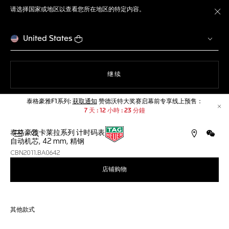
请选择国家或地区以查看您所在地区的特定内容。
关
United States
使用网站导航
继续
泰格豪雅F1系列:
获取通知
赞德沃特大奖赛启幕前专享线上预售：
7
天
12
小時
23
分鐘
关
泰格豪雅卡莱拉系列 计时码表
打开搜索
微信
自动机芯, 42 mm, 精钢
CBN2011.BA0642
店铺购物
其他款式