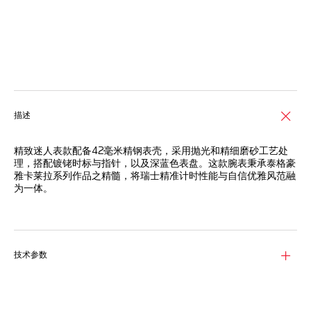
线上服务
描述
精致迷人表款配备42毫米精钢表壳，采用抛光和精细磨砂工艺处
理，搭配镀铑时标与指针，以及深蓝色表盘。这款腕表秉承泰格豪
雅卡莱拉系列作品之精髓，将瑞士精准计时性能与自信优雅风范融
为一体。
丰富计时功能均由品牌自制TH20-00自动机芯提供动力，搭配经
典泰格豪雅卡莱拉系列表壳，呈现精致优雅外观。
弧形蓝宝石表镜为表盘提供周全防护，表镜经双面防眩目处理，提
技术参数
供超凡清晰的读时性能。
42毫米精钢表壳采用抛光和精细磨砂工艺处理，搭配精钢旋入式
蓝宝石表背与3列式精钢表链。