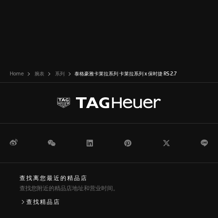
Home
腕表
系列
泰格豪雅卡莱拉系列 卡莱拉系列 x 保时捷 RS 2.7
瞩目的表盘致敬保时捷911 Carrera RS 2.7，标志性设计也呼应
1972年首次亮相的这款经典跑车的精神。
这款计时码表搭载品牌自制Heuer 02自动机芯，动力储存长达80
小时，无惧挑战、从容应对。
微博
WeChat
领英
Pinterest
Twitter
Li
查找离您最近的精品店
查找您附近的精品店地址和营业时间。
查找精品店