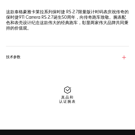
这款泰格豪雅卡莱拉系列保时捷 RS 2.7限量版计时码表庆祝传奇的
保时捷911 Carrera RS 2.7诞生50周年，向传奇跑车致敬。腕表配
色和表壳设计纪念这款伟大的经典跑车，彰显两家伟大品牌共同秉
持的价值观。
从蓝白配色到表壳、表带与表盘上的Carrera品牌元素，这款计时
码表的丰富细节处处都在向标志性的保时捷汽车致敬。这款特别版
腕表配备带有保时捷标志和Carrera标识的运动风格织物表带，以
及更适合正式场合的优雅精钢表链，其H形链节符合人体工学设
技术参数
计。
真品和
认证腕表