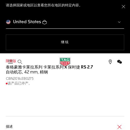
请选择国家或地区以查看您所在地区的特定内容。
关
United States
使用网站导航
继续
限量版
打开搜索
微信
泰格豪雅卡莱拉系列 卡莱拉系列 X 保时捷 RS 2.7
自动机芯, 42 mm, 精钢
CBN2016.EB0275
该产品已停产。
线上服务
描述