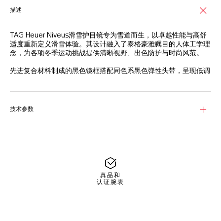
描述
TAG Heuer Niveus滑雪护目镜专为雪道而生，以卓越性能与高舒
适度重新定义滑雪体验。其设计融入了泰格豪雅瞩目的人体工学理
念，为各项冬季运动挑战提供清晰视野、出色防护与时尚风范。
先进复合材料制成的黑色镜框搭配同色系黑色弹性头带，呈现低调
的坚固质感，在任何条件下均稳定可靠。经典红色TAG Heuer（泰
格豪雅）标志（18-1549 TPG）作为点睛之笔，为整体低调美学注
入活力。
技术参数
该护目镜配备坚固的烟灰色镜片，可在山间光线变化时亦能提供锐
利清晰的视野。Base 5.2曲率设计，具备3级防护，确保在高山速
滑时也能确保开阔视野及稳定的视觉舒适度。
每副TAG Heuer Niveus滑雪护目镜以再生材质制成的纸板包装盒
呈献，盒内包含用于保护镜架的热压成型硬质眼镜盒，以及用于日
常护理镜片的超细纤维收纳包。
真品和
认证腕表