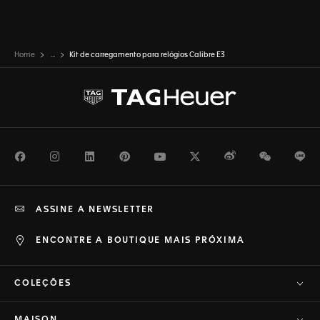
Home
...
Kit de carregamento para relógios Calibre E3
Facebook
Instagram
LinkedIn
Pinterest
Youtube
Twitter
Weibo
WeChat
Li
ASSINE A NEWSLETTER
ENCONTRE A BOUTIQUE MAIS PRÓXIMA
COLEÇÕES