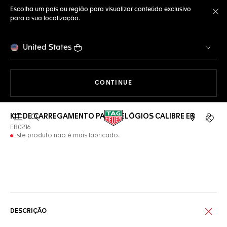
Escolha um país ou região para visualizar conteúdo exclusivo
para a sua localização.
Fe
United States
A NAVEGAR PELO SITE
CONTINUE
KIT DE CARREGAMENTO PARA RELÓGIOS CALIBRE E3
Abrir a busca
Conta
EB0216
Este produto não é mais fabricado.
Serviços on-line
DESCRIÇÃO