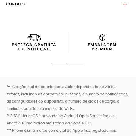
perfeitos para qualquer ocasião.
CONTATO
Equipado com o sistema operacional TAG Heuer OS, uma
experiência de usuário e interface próprias, totalmente
desenvolvidas internamente, este relógio proporciona uma
experiência TAG Heuer fluida e imersiva. Experimente maior
duração da bateria, com até 3 dias no modo de baixo
consumo de energia, e carregamento rápido que
ENTREGA GRATUITA
EMBALAGEM
proporciona até um dia de autonomia em apenas 30
E DEVOLUÇÃO
PREMIUM
minutos. Um novo alto-falante permite o gerenciamento
de chamadas e um atalho para o assistente de voz.
Ir para o slide 1
Ir para o slide 2
Novas funcionalidades de wellness (monitoramento do
sono, incluindo SpO2, frequência respiratória e variabilidade
da frequência cardíaca, disponíveis apenas para esta
funcionalidade). Monitoramento de atividades de alta
*A duração real da bateria pode variar dependendo de vários
precisão para esportes, incluindo frequência cardíaca, GPS
fatores, incluindo os aplicativos utilizados, o número de notificações,
aprimorado e altímetro.
as configurações do dispositivo, o número de ciclos de carga, a
luminosidade da tela e o uso do Wi-Fi.
**O TAG Heuer OS é baseado no Android Open Source Project.
Android é uma marca registrada da Google LLC.
***iPhone é uma marca comercial da Apple Inc., registada nos