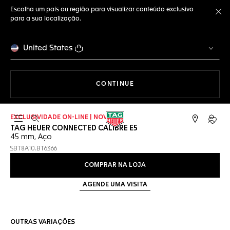
Escolha um país ou região para visualizar conteúdo exclusivo
para a sua localização.
Fe
United States
A NAVEGAR PELO SITE
CONTINUE
EXCLUSIVIDADE ON-LINE | NOVO
Abrir a busca
Conta
TAG HEUER CONNECTED CALIBRE E5
45 mm, Aço
SBT8A10.BT6366
COMPRAR NA LOJA
AGENDE UMA VISITA
OUTRAS VARIAÇÕES