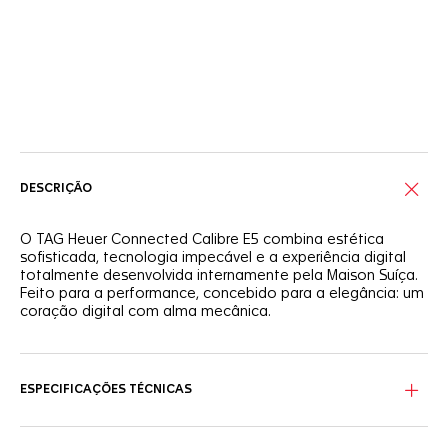
Serviços on-line
DESCRIÇÃO
O TAG Heuer Connected Calibre E5 combina estética
sofisticada, tecnologia impecável e a experiência digital
totalmente desenvolvida internamente pela Maison Suíça.
Feito para a performance, concebido para a elegância: um
coração digital com alma mecânica.
A caixa redonda em aço apresenta um bezel em cerâmica
preta polida com detalhes em laca prateada, criando uma
estética sofisticada. Acionadores em aço ergonômicos e
ESPECIFICAÇÕES TÉCNICAS
integrados melhoram a funcionalidade e o design do
relógio. Personalize sua experiência com pulseiras
intercambiáveis ​​e mostradores de relógio personalizáveis ​​