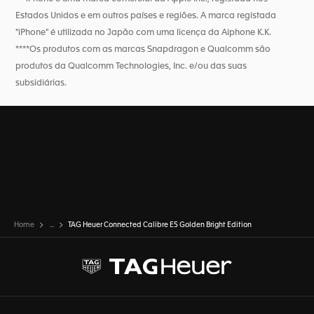
Estados Unidos e em outros países e regiões. A marca registada
"iPhone" é utilizada no Japão com uma licença da Aiphone K.K.
****Os produtos com as marcas Snapdragon e Qualcomm são
produtos da Qualcomm Technologies, Inc. e/ou das suas
subsidiárias.
Home
...
TAG Heuer Connected Calibre E5 Golden Bright Edition