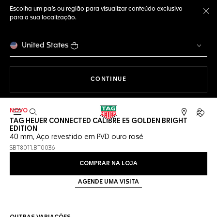
Escolha um país ou região para visualizar conteúdo exclusivo
para a sua localização.
Fe
United States
A NAVEGAR PELO SITE
CONTINUE
NOVO
Abrir a busca
Conta
TAG HEUER CONNECTED CALIBRE E5 GOLDEN BRIGHT
EDITION
40 mm, Aço revestido em PVD ouro rosé
SBT8011.BT0036
COMPRAR NA LOJA
AGENDE UMA VISITA