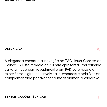
OUTRAS VARIAÇÕES
Serviços on-line
DESCRIÇÃO
A elegância encontra a inovação no TAG Heuer Connected
Calibre E5. Este modelo de 40 mm apresenta uma refinada
caixa em aço com revestimento em PVD ouro rosé e a
experiência digital desenvolvida internamente pela Maison,
complementada por avançado monitoramento esportivo.
Experimente um design funcional e um estilo atemporal,
perfeitamente equilibrados.
A caixa de 40 mm é feita de sofisticado aço com
revestimento em PVD ouro rosé, complementada por um
cristal de safira abobadado com sutis marcações em cinza
ESPECIFICAÇÕES TÉCNICAS
e prata. O design harmonioso se estende à coroa e aos
acionadores com revestimento em PVD ouro rosé,