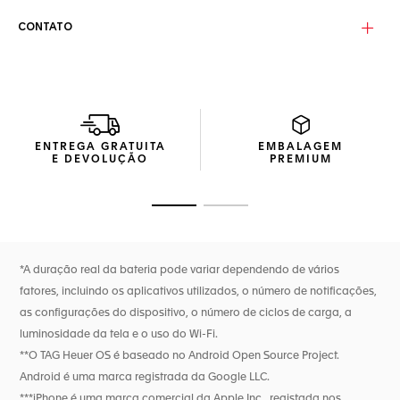
conferindo uma estética sofisticada e funcional.
CONTATO
Equipado com o TAG Heuer OS, uma experiência de usuário
e interface totalmente desenvolvidas internamente pela
Maison, este relógio Connected permite acompanhar
aquilo que estava além do alcance. Experimente recursos
de Wellness aprimorados e uma gama completa de dados
sobre suas atividades.
ENTREGA GRATUITA
EMBALAGEM
Este TAG Heuer Connected Calibre E5 foi projetado para
E DEVOLUÇÃO
PREMIUM
ser seu parceiro ideal. Com sensores avançados, incluindo
monitor de frequência cardíaca, bússola, acelerômetro,
giroscópio e altímetro, este relógio permite que você
Ir para o slide 1
Ir para o slide 2
avance continuamente.
*A duração real da bateria pode variar dependendo de vários
fatores, incluindo os aplicativos utilizados, o número de notificações,
as configurações do dispositivo, o número de ciclos de carga, a
luminosidade da tela e o uso do Wi-Fi.
**O TAG Heuer OS é baseado no Android Open Source Project.
Android é uma marca registrada da Google LLC.
***iPhone é uma marca comercial da Apple Inc., registada nos