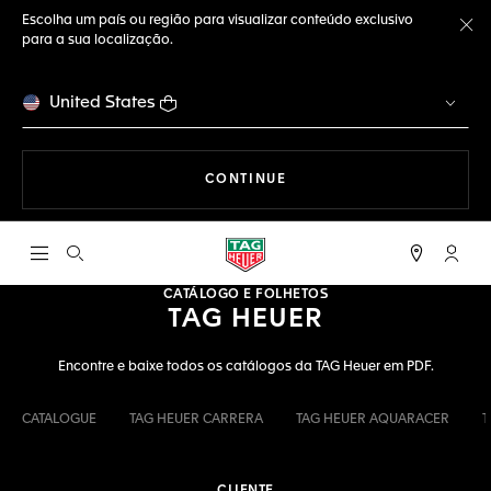
Escolha um país ou região para visualizar conteúdo exclusivo
para a sua localização.
Fe
United States
A NAVEGAR PELO SITE
CONTINUE
Abrir a busca
Conta
CATÁLOGO E FOLHETOS
TAG HEUER
Encontre e baixe todos os catálogos da TAG Heuer em PDF.
CATALOGUE
TAG HEUER CARRERA
TAG HEUER AQUARACER
T