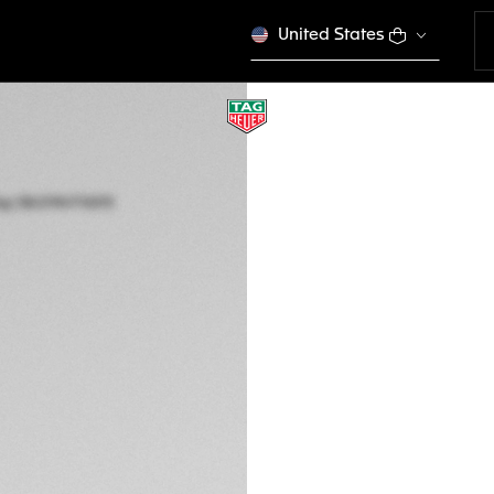
United States
RELOJOARIA DE VA
TAG HEUER MONA
CARBONSPRING
Automático, 39 m
CBL5190.FT6313
Este produto não é 
DESCRIÇÃO
Ousada evolução 
Chronograph TH-C
balanço em 1675, u
depois, a TAG Heu
inovação revolucio