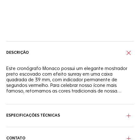
Serviços on-line
DESCRIÇÃO
Este cronógrafo Monaco possui um elegante mostrador
preto escovado com efeito sunray em uma caixa
quadrada de 39 mm, com indicador permanente de
segundos vermelho. Para celebrar nosso ícone mais
famoso, retomamos as cores tradicionais de nossa
Coleção Monaco e também apresentamos nosso
movimento TH20-00 manufaturado internamente.
Um novo visual alcançado pela reinterpretação do
bracelete em metal, inspirado nos relógios Monaco do
início dos anos 1970. O bracelete original em aço foi
ESPECIFICAÇÕES TÉCNICAS
redesenhado para se adequar aos padrões atuais e
proporcionar ainda mais conforto.
Este cronógrafo tem um forte apelo retrô, mas o
CONTATO