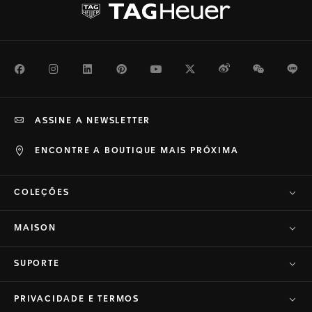
Facebook
Instagram
LinkedIn
Pinterest
Youtube
Twitter
Weibo
WeChat
Li
ASSINE A NEWSLETTER
ENCONTRE A BOUTIQUE MAIS PRÓXIMA
COLEÇÕES
MAISON
SUPORTE
PRIVACIDADE E TERMOS