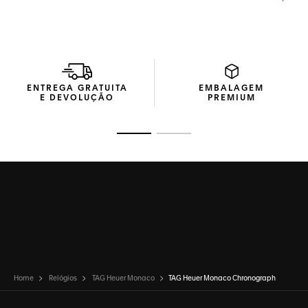
mecanismo que o alimenta é o movimento Calibre TH20-
00 automático de última geração, manufaturado
internamente, visível através do fundo da caixa em safira.
A caixa de 39 mm é feita em aço finamente escovado e
polido à perfeição. O cristal de safira chanfrado e
abaulado que protege o mostrador é sólido e com curvas
ENTREGA GRATUITA
EMBALAGEM
icônicas.
E DEVOLUÇÃO
PREMIUM
Ir para o slide 1
Ir para o slide 2
Home
Relógios
TAG Heuer Monaco
TAG Heuer Monaco Chronograph