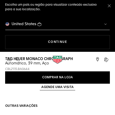
Escolha um país ou região para visualizar conteúdo exclusivo
para a sua localização.
Fe
United States
A NAVEGAR PELO SITE
CONTINUE
TAG HEUER MONACO CHRONOGRAPH
Abrir a busca
Conta
Automático, 39 mm, Aço
CBL2113.BA0644
COMPRAR NA LOJA
AGENDE UMA VISITA
OUTRAS VARIAÇÕES