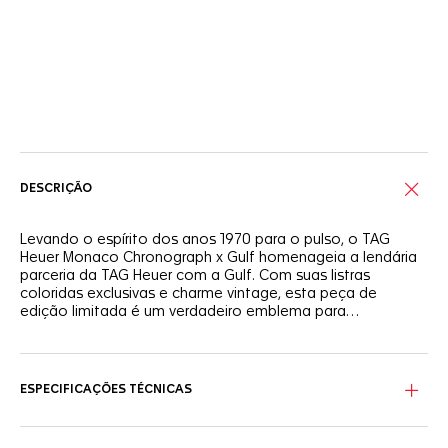
Serviços on-line
DESCRIÇÃO
Levando o espírito dos anos 1970 para o pulso, o TAG
Heuer Monaco Chronograph x Gulf homenageia a lendária
parceria da TAG Heuer com a Gulf. Com suas listras
coloridas exclusivas e charme vintage, esta peça de
edição limitada é um verdadeiro emblema para
aficionados por corridas e conhecedores de design.
Forjada em titânio leve, a caixa de 39 mm transmite
resistência e robustez. Equipado com o icônico Calibre 11,
ele representa uma abordagem ousada à cronometragem,
ESPECIFICAÇÕES TÉCNICAS
projetada para as pistas de corrida e muito mais.
Em homenagem ao lendário traje de corrida estampado