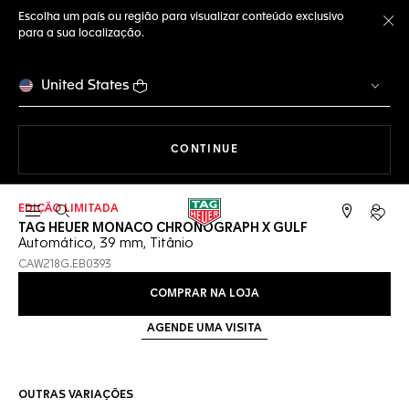
Escolha um país ou região para visualizar conteúdo exclusivo
para a sua localização.
Fe
United States
A NAVEGAR PELO SITE
CONTINUE
EDIÇÃO LIMITADA
Abrir a busca
Conta
TAG HEUER MONACO CHRONOGRAPH X GULF
Automático, 39 mm, Titânio
CAW218G.EB0393
COMPRAR NA LOJA
AGENDE UMA VISITA
OUTRAS VARIAÇÕES