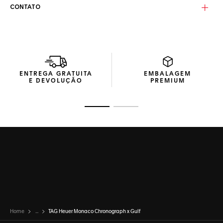
com o logotipo Gulf de Steve McQueen, o mostrador
CONTATO
prateado exibe as emblemáticas listras nas cores azul e
laranja, além de um ponteiro central em laca laranja
vibrante.
ENTREGA GRATUITA
EMBALAGEM
E DEVOLUÇÃO
PREMIUM
Ir para o slide 1
Ir para o slide 2
Home
...
TAG Heuer Monaco Chronograph x Gulf