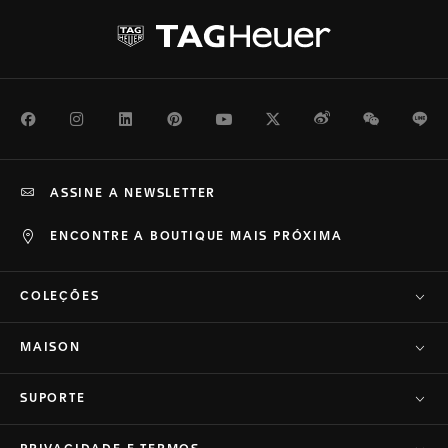
Facebook
Instagram
LinkedIn
Pinterest
Youtube
Twitter
Weibo
WeChat
Li
ASSINE A NEWSLETTER
ENCONTRE A BOUTIQUE MAIS PRÓXIMA
COLEÇÕES
MAISON
SUPORTE