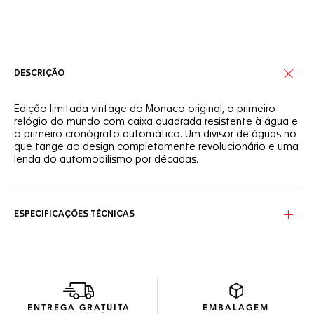
Serviços on-line
DESCRIÇÃO
Edição limitada vintage do Monaco original, o primeiro
relógio do mundo com caixa quadrada resistente à água e
o primeiro cronógrafo automático. Um divisor de águas no
que tange ao design completamente revolucionário e uma
lenda do automobilismo por décadas.
Os elementos inovadores de design estão todos incluídos:
mostrador azul com índices em aço horizontais,
submostradores em prata para minutos e horas de
ESPECIFICAÇÕES TÉCNICAS
cronógrafo, data às 6 horas e um ponteiro de cronógrafo
vermelho para dar um toque de corrida.
O toque de corrida final fica por conta da pulseira
incrivelmente estilosa: couro de bezerro na cor preta com
um acabamento especial inspirado no asfalto da pista de
corrida.
ENTREGA GRATUITA
EMBALAGEM