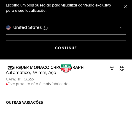
Escolha um país ou região para visualizar conteúdo exclusivo
para a sua localização.
Fe
United States
A NAVEGAR PELO SITE
CONTINUE
TAG HEUER MONACO CHRONOGRAPH
Abrir a busca
Conta
Automático, 39 mm, Aço
CAW211P.FC6356
Este produto não é mais fabricado.
OUTRAS VARIAÇÕES