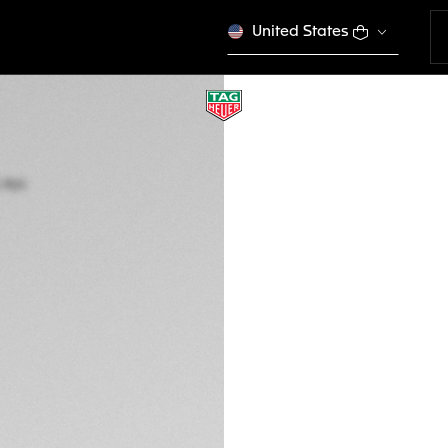
United States
TAG HEUER LINK D
A quartzo, 32 mm,
WBC131E.BA0649
SPORT EL