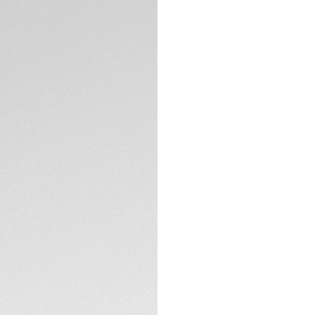
DESCRIÇÃO
Um moderno Link 
As tonalidades ma
mostrador taupe 
Detalhes luminoso
As superfícies bri
composição perfei
cristal de safira 
proteção. Resiste
ESPECIFICAÇÕES TÉ
CONTATO