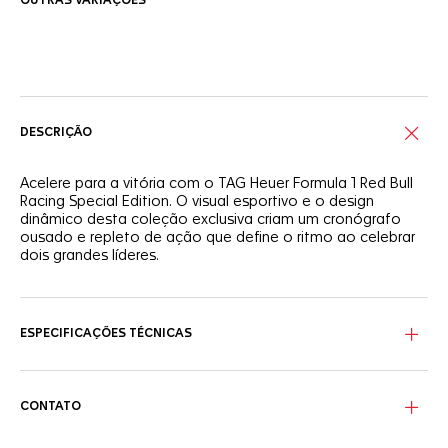
OUTRAS VARIAÇÕES
Serviços on-line
DESCRIÇÃO
Acelere para a vitória com o TAG Heuer Formula 1 Red Bull
Racing Special Edition. O visual esportivo e o design
dinâmico desta coleção exclusiva criam um cronógrafo
ousado e repleto de ação que define o ritmo ao celebrar
dois grandes líderes.
O mostrador azul escovado com efeito
sunray e detalhes
em vermelho e amarelo, ponteiros revestidos a ródio e
marcadores de horas, garante um estilo insuperável em
ESPECIFICAÇÕES TÉCNICAS
todas as condições.
Equipado com uma pulseira em borracha azul texturizada e
uma fivela com TAG Heuer gravado, este arrojado modelo
CONTATO
encara todos os desafios.