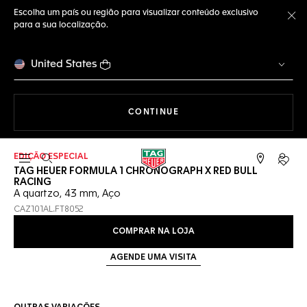
Escolha um país ou região para visualizar conteúdo exclusivo
para a sua localização.
Fe
United States
A NAVEGAR PELO SITE
CONTINUE
EDIÇÃO ESPECIAL
Abrir a busca
Conta
TAG HEUER FORMULA 1 CHRONOGRAPH X RED BULL
RACING
A quartzo, 43 mm, Aço
CAZ101AL.FT8052
COMPRAR NA LOJA
AGENDE UMA VISITA