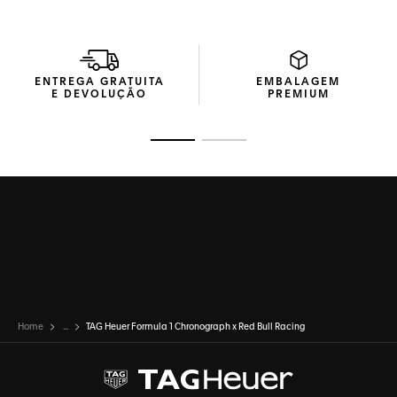
Com uma embalagem exclusiva e uma gravação especial
no fundo da caixa, este cronógrafo esportivo celebra a
parceria entre a TAG Heuer e a Red Bull Racing.
ENTREGA GRATUITA
EMBALAGEM
E DEVOLUÇÃO
PREMIUM
Ir para o slide 1
Ir para o slide 2
Home
...
TAG Heuer Formula 1 Chronograph x Red Bull Racing