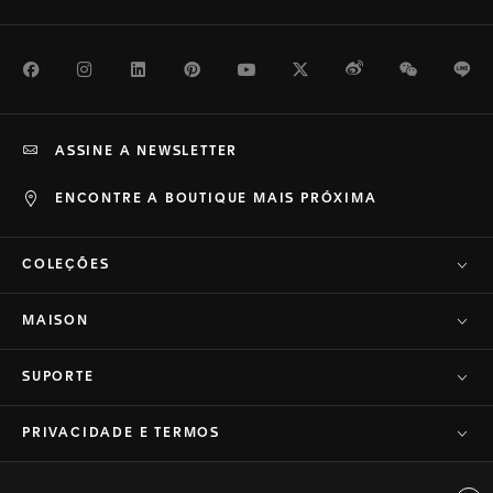
Facebook
Instagram
LinkedIn
Pinterest
Youtube
Twitter
Weibo
WeChat
Li
ASSINE A NEWSLETTER
ENCONTRE A BOUTIQUE MAIS PRÓXIMA
COLEÇÕES
MAISON
SUPORTE
PRIVACIDADE E TERMOS