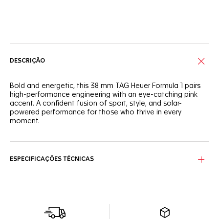
Serviços on-line
DESCRIÇÃO
Bold and energetic, this 38 mm TAG Heuer Formula 1 pairs
high-performance engineering with an eye-catching pink
accent. A confident fusion of sport, style, and solar-
powered performance for those who thrive in every
moment.
The black opalin dial is enhanced by a vibrant pink flange
and lacquered seconds hand. Polished rhodium-plated
hands and indexes with Super-LumiNova® ensure optimal
ESPECIFICAÇÕES TÉCNICAS
legibility day and night.
The 38 mm case, crafted from sandblasted black DLC-
coated steel, features a black TH-Polylight bezel and a
sapphire crystal with anti-reflective treatment. Water-
resistant to 100 meters and ready for everyday
performance.