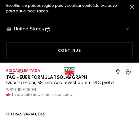
Escolha um país ou região para visualizar conteúdo exclusivo
para a sua localização.
Fe
United States
A NAVEGAR PELO SITE
CONTINUE
EDIÇÃO LIMITADA
Abrir a busca
Conta
TAG HEUER FORMULA 1 SOLARGRAPH
Quartzo solar, 38 mm, Aço revestido em DLC preto
WBY111D.FT8084
Este produto não é mais fabricado.
OUTRAS VARIAÇÕES