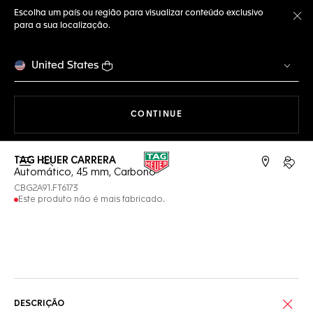
Escolha um país ou região para visualizar conteúdo exclusivo
para a sua localização.
Fe
United States
A NAVEGAR PELO SITE
CONTINUE
TAG HEUER CARRERA
Abrir a busca
Conta
Automático, 45 mm, Carbono
CBG2A91.FT6173
Este produto não é mais fabricado.
Serviços on-line
DESCRIÇÃO