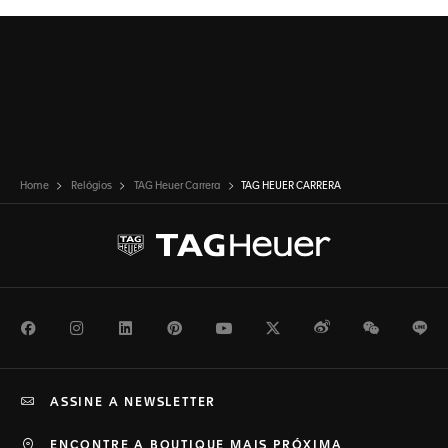
Home
Relógios
TAG Heuer Carrera
TAG HEUER CARRERA
Facebook
Instagram
LinkedIn
Pinterest
Youtube
Twitter
Weibo
WeChat
Li
ASSINE A NEWSLETTER
ENCONTRE A BOUTIQUE MAIS PRÓXIMA