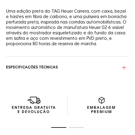
Uma edição preta do TAG Heuer Carrera, com caixa, bezel
e hastes em fibra de carbono, e uma pulseira em borracha
perfurada preta, inspirada nas corridas automobilísticas. O
movimento automático de manufatura Heuer 02 é visível
através do mostrador esqueletizado e do fundo da caixa
em safira e aço com revestimento em PVD preto, e
proporciona 80 horas de reserva de marcha.
ESPECIFICAÇÕES TÉCNICAS
ENTREGA GRATUITA
EMBALAGEM
E DEVOLUÇÃO
PREMIUM
Ir para o slide 1
Ir para o slide 2