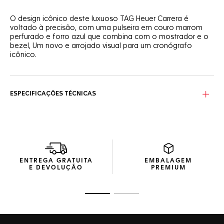
O design icônico deste luxuoso TAG Heuer Carrera é
voltado à precisão, com uma pulseira em couro marrom
perfurado e forro azul que combina com o mostrador e o
bezel, Um novo e arrojado visual para um cronógrafo
icônico.
Com um espírito ousado e audacioso, inspirado no
automobilismo, este TAG Heuer Carrera conta com uma
pulseira em couro perfurado de estilo esportivo para um
ESPECIFICAÇÕES TÉCNICAS
visual diferenciado.
A caixa de 44 mm em aço polido e escovado deste
cronógrafo TAG Heuer tem um estilo marcante. Por sua
vez, o mostrador azul e o bezel em cerâmica combinando
conferem um visual urbano
ENTREGA GRATUITA
EMBALAGEM
Através do fundo da caixa em cristal de safira, você pode
E DEVOLUÇÃO
PREMIUM
visualizar o Calibre TH20-00 automático, um movimento
técnico que complementa perfeitamente este grande
clássico.
Ir para o slide 1
Ir para o slide 2