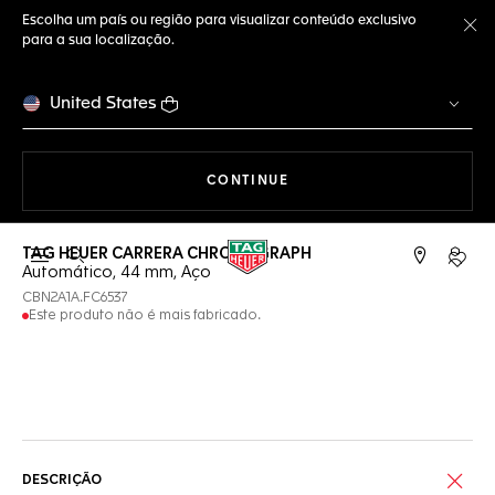
Escolha um país ou região para visualizar conteúdo exclusivo
para a sua localização.
Fe
United States
A NAVEGAR PELO SITE
CONTINUE
TAG HEUER CARRERA CHRONOGRAPH
Abrir a busca
Conta
Automático, 44 mm, Aço
CBN2A1A.FC6537
Este produto não é mais fabricado.
Serviços on-line
DESCRIÇÃO