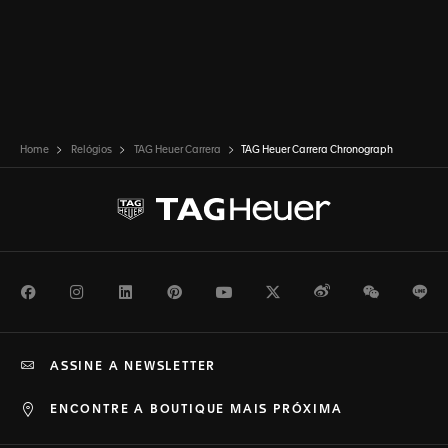
Home
Relógios
TAG Heuer Carrera
TAG Heuer Carrera Chronograph
Facebook
Instagram
LinkedIn
Pinterest
Youtube
Twitter
Weibo
WeChat
Li
ASSINE A NEWSLETTER
ENCONTRE A BOUTIQUE MAIS PRÓXIMA