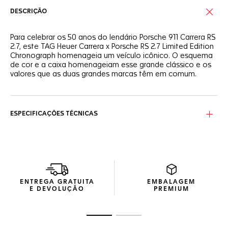
DESCRIÇÃO
Para celebrar os 50 anos do lendário Porsche 911 Carrera RS
2.7, este TAG Heuer Carrera x Porsche RS 2.7 Limited Edition
Chronograph homenageia um veículo icônico. O esquema
de cor e a caixa homenageiam esse grande clássico e os
valores que as duas grandes marcas têm em comum.
Do esquema de cor com branco e azul esportivo à
inscrição Carrera na caixa, na pulseira e no mostrador, este
cronógrafo é uma homenagem a um Porsche icônico. Para
ESPECIFICAÇÕES TÉCNICAS
esta edição especial, o relógio acompanha uma pulseira
esportiva em tecido com o logotipo da Porsche e detalhes
do Carrera, bem como um elegante bracelete em aço com
elos ergonômicos de formato "H" para ocasiões mais
formais.
ENTREGA GRATUITA
EMBALAGEM
E DEVOLUÇÃO
PREMIUM
Ir para o slide 1
Ir para o slide 2