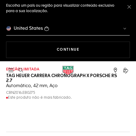
Escolha um país ou região para visualizar conteúdo exclusivo
para a sua localização.
Fe
United States
A NAVEGAR PELO SITE
CONTINUE
EDIÇÃO LIMITADA
Abrir a busca
Conta
TAG HEUER CARRERA CHRONOGRAPH X PORSCHE RS
2.7
Automático, 42 mm, Aço
CBN2016.EB0275
Este produto não é mais fabricado.
Serviços on-line