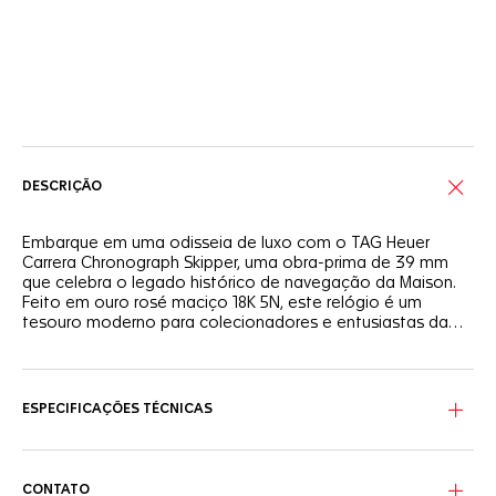
Serviços on-line
DESCRIÇÃO
Embarque em uma odisseia de luxo com o TAG Heuer
Carrera Chronograph Skipper, uma obra-prima de 39 mm
que celebra o legado histórico de navegação da Maison.
Feito em ouro rosé maciço 18K 5N, este relógio é um
tesouro moderno para colecionadores e entusiastas da
navegação.
Uma homenagem ao mar aberto, o mostrador azul com
acabamento circular escovado combina toques de verde,
laranja e a exclusiva cor "Intrepid" verde -azulada no
ESPECIFICAÇÕES TÉCNICAS
indicador de contagem regressiva de regatas.
Em uma caixa em ouro rosé maciço 18K 5N finamente
escovado e polido, o movimento de cronógrafo TH20-06
CONTATO