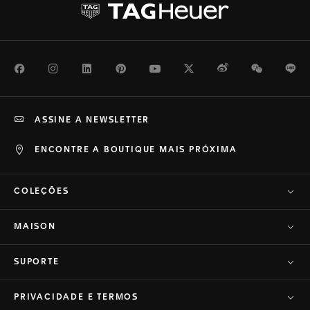
Facebook
Instagram
LinkedIn
Pinterest
Youtube
Twitter
Weibo
WeChat
Li
ASSINE A NEWSLETTER
ENCONTRE A BOUTIQUE MAIS PRÓXIMA
COLEÇÕES
MAISON
SUPORTE
PRIVACIDADE E TERMOS