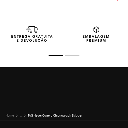
fabricado internamente é especialmente adaptado para
regatas - uma ferramenta para campeões.
Uma pulseira de tecido azul de alta qualidade protege o
relógio, refletindo o espírito robusto e aventureiro da
navegação, enquanto a fivela em ouro rosé maciço 18K 5N
adiciona um toque de elegância.
ENTREGA GRATUITA
EMBALAGEM
E DEVOLUÇÃO
PREMIUM
Ir para o slide 1
Ir para o slide 2
Home
...
TAG Heuer Carrera Chronograph Skipper