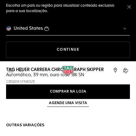
Escolha um país ou região para visualizar conteúdo exclusivo
para a sua localização.
Fe
United States
A NAVEGAR PELO SITE
CONTINUE
TAG HEUER CARRERA CHRONOGRAPH SKIPPER
Abrir a busca
Conta
Automático, 39 mm, ouro rosé 18K 5N
CBS2241.FN8023
COMPRAR NA LOJA
AGENDE UMA VISITA
OUTRAS VARIAÇÕES