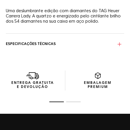
Uma deslumbrante edição com diamantes do TAG Heuer
Carrera Lady. A quartzo e energizado pelo cintilante brilho
dos 54 diamantes na sua caixa em aço polido.
ESPECIFICAÇÕES TÉCNICAS
ENTREGA GRATUITA
EMBALAGEM
E DEVOLUÇÃO
PREMIUM
Ir para o slide 1
Ir para o slide 2