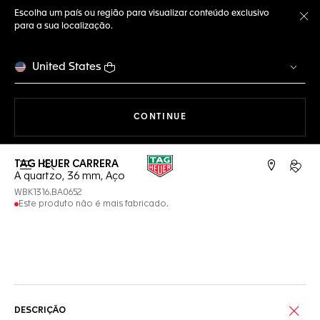
Escolha um país ou região para visualizar conteúdo exclusivo
para a sua localização.
Fe
United States
A NAVEGAR PELO SITE
CONTINUE
TAG HEUER CARRERA
Abrir a busca
Conta
A quartzo, 36 mm, Aço
WBK1316.BA0652
Este produto não é mais fabricado.
Serviços on-line
DESCRIÇÃO