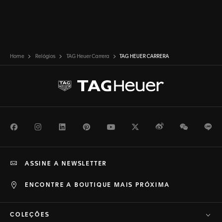
Home
Relógios
TAG Heuer Carrera
TAG HEUER CARRERA
Facebook
Instagram
LinkedIn
Pinterest
Youtube
Twitter
Weibo
WeChat
Li
ASSINE A NEWSLETTER
ENCONTRE A BOUTIQUE MAIS PRÓXIMA
COLEÇÕES