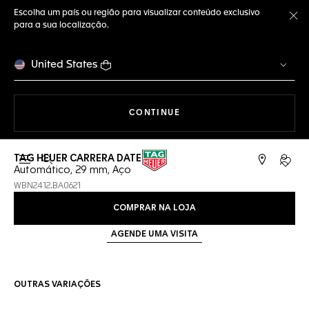
Escolha um país ou região para visualizar conteúdo exclusivo
para a sua localização.
Fe
United States
A NAVEGAR PELO SITE
CONTINUE
TAG HEUER CARRERA DATE
Abrir a busca
Conta
Automático, 29 mm, Aço
WBN2412.BA0621
COMPRAR NA LOJA
AGENDE UMA VISITA
OUTRAS VARIAÇÕES