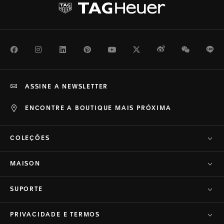
Facebook
Instagram
LinkedIn
Pinterest
Youtube
Twitter
Weibo
WeChat
Li
ASSINE A NEWSLETTER
ENCONTRE A BOUTIQUE MAIS PRÓXIMA
COLEÇÕES
MAISON
SUPORTE
PRIVACIDADE E TERMOS