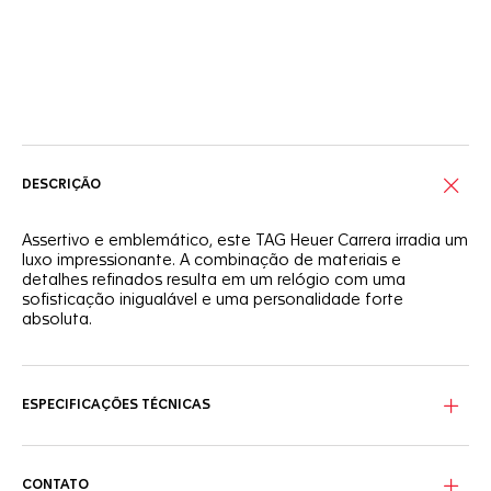
Serviços on-line
DESCRIÇÃO
Assertivo e emblemático, este TAG Heuer Carrera irradia um
luxo impressionante. A combinação de materiais e
detalhes refinados resulta em um relógio com uma
sofisticação inigualável e uma personalidade forte
absoluta.
Com um mostrador em madrepérola branca cravejado
com 11 diamantes (0,088 ct.), ponteiros e marcadores das
horas revestidos em ródio, este mostrador elegantemente
ESPECIFICAÇÕES TÉCNICAS
trabalhado faz uma declaração de prestígio.
A caixa em aço de 29 mm deste relógio destaca o design
exclusivo. Seu vidro de safira e sua pulseira atualizada são
CONTATO