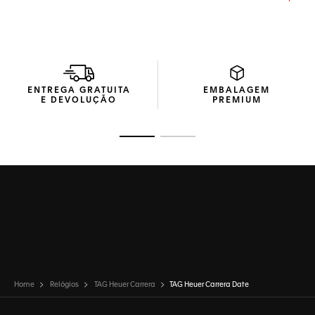
decididamente fortes e atraentes.
Um Calibre 9 Automático define o ritmo por trás do
mostrador deslumbrante, garantindo precisão e
determinação.
ENTREGA GRATUITA
EMBALAGEM
E DEVOLUÇÃO
PREMIUM
Ir para o slide 1
Ir para o slide 2
Home
Relógios
TAG Heuer Carrera
TAG Heuer Carrera Date