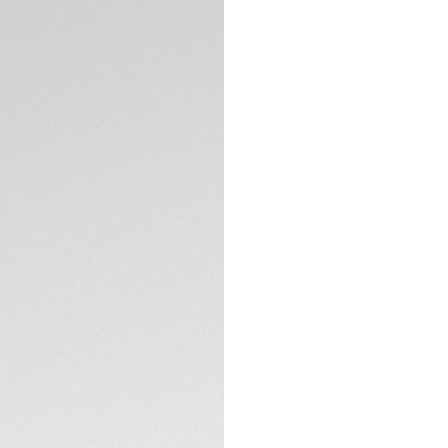
Mergulhe nas água
de corais que insp
cravejado com dia
caixa profissional
ajudando você a su
O mostrador verd
padrão ondulado,
diamante VS lapida
ESPECIFICAÇÕES TÉ
O TAG Heuer Aquar
perfeitamente di
e a caixa em aço s
Completo com um 
alta qualidade, a 
conforto e versati