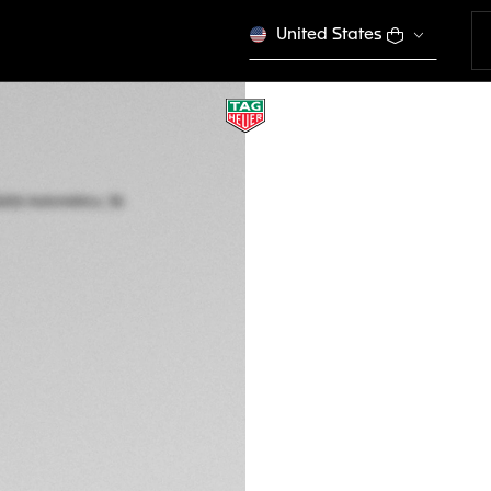
United States
TAG HEUER AQUAR
Automático, 36 m
WBP231G.FT6226
Este produto não é 
DESCRIÇÃO