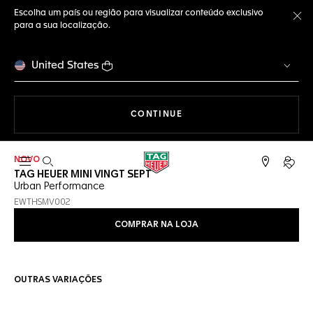
Escolha um país ou região para visualizar conteúdo exclusivo
para a sua localização.
Fe
United States
A NAVEGAR PELO SITE
CONTINUE
NOVO
Abrir a busca
Conta
TAG HEUER MINI VINGT SEPT
Urban Performance
EWTHSMV002
COMPRAR NA LOJA
OUTRAS VARIAÇÕES