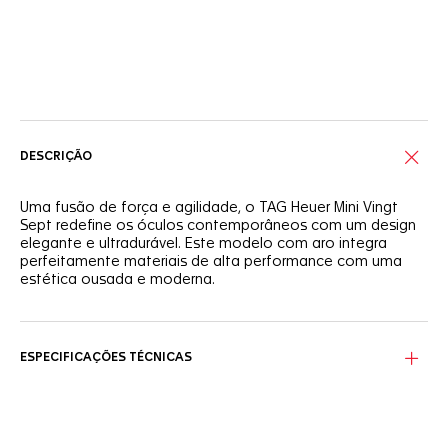
Serviços on-line
DESCRIÇÃO
Uma fusão de força e agilidade, o TAG Heuer Mini Vingt
Sept redefine os óculos contemporâneos com um design
elegante e ultradurável. Este modelo com aro integra
perfeitamente materiais de alta performance com uma
estética ousada e moderna.
A armação, construída com uma mistura dinâmica de fibra
de carbono e bio-nylon, oferece resistência excepcional
sem peso desnecessário. Combinados com as charneiras
ESPECIFICAÇÕES TÉCNICAS
Vingt-Sept de aço patenteadas da TAG Heuer em paládio
fosco e preto, estes óculos de sol oferecem flexibilidade
notável e um ajuste seguro e preciso.
As lentes de bio-nylon fumê sólido em cinza Tarmac foram