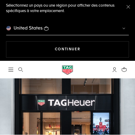
Sélectionnez un pays ou une région pour afficher des contenus
spécifiques à votre emplacement.
Fe
United States
LA NAVIGATION SUR LE S
CONTINUER
Ouvrir la barre de recherche
Compte My
Votre 