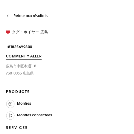
Ouvrir la diapositive 1
Ouvrir la diapositive 2
Ouvrir la diapositive 3
Retour aux résultats
タグ・ホイヤー 広島
+81825699800
COMMENT Y ALLER
広島市中区本通1-8
730-0035 広島県
PRODUCTS
Montres
Montres connectées
SERVICES