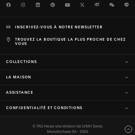
Facebook
Instagram
LinkedIn
Pinterest
Youtube
Twitter
Weibo
WeChat
Li
INSCRIVEZ-VOUS À NOTRE NEWSLETTER
TROUVEZ LA BOUTIQUE LA PLUS PROCHE DE CHEZ
VOUS
COLLECTIONS
LA MAISON
ASSISTANCE
CONFIDENTIALITÉ ET CONDITIONS
© TAG Heuer une division de LVMH Swiss
Haut de page
Manufactures SA - 2026