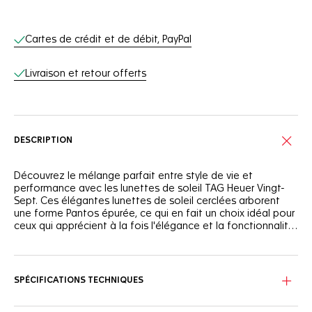
Services en ligne
Cartes de crédit et de débit, PayPal
Livraison et retour offerts
DESCRIPTION
Découvrez le mélange parfait entre style de vie et
performance avec les lunettes de soleil TAG Heuer Vingt-
Sept. Ces élégantes lunettes de soleil cerclées arborent
une forme Pantos épurée, ce qui en fait un choix idéal pour
ceux qui apprécient à la fois l'élégance et la fonctionnalité
dans leurs accessoires de tous les jours.
Les lunettes de soleil TAG Heuer Vingt-Sept arborent une
monture réalisée en fibre de carbone et bio-nylon sur le
devant. Le système d'ouverture et de fermeture elliptique
SPÉCIFICATIONS TECHNIQUES
de la charnière Vingt-Sept renforce leur caractère distinctif
et leur fonctionnalité, ce qui en fait un accessoire