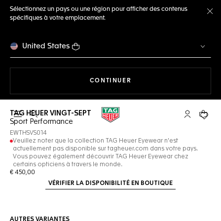
Sélectionnez un pays ou une région pour afficher des contenus
spécifiques à votre emplacement.
Fe
United States
LA NAVIGATION SUR LE S
CONTINUER
TAG HEUER VINGT-SEPT
Ouvrir la barre de recherche
Compte My
Votre 
Sport Performance
EWTHSVS014
Veuillez noter que la collection TAG Heuer Eyewear n'est
actuellement pas disponible sur tagheuer.com dans votre pays.
Vous pouvez également découvrir TAG Heuer Eyewear chez
certains opticiens à travers le monde.
€ 450,00
VÉRIFIER LA DISPONIBILITÉ EN BOUTIQUE
AUTRES VARIANTES