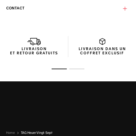
remarquable pour toutes les occasions.
CONTACT
Les verres de couleur sauge argenté avec un flash argenté
intègrent la technologie Specta à contraste élevé de TAG
Heuer. Cette technologie de verres polarisés réduit les
reflets et permet une bonne visibilité des écrans
numériques. Les verres sont légèrement incurvés, offrant
clarté et confort pour un usage quotidien.
LIVRAISON
LIVRAISON DANS UN
Ces lunettes de soleil sont livrées dans un emballage
ET RETOUR GRATUITS
COFFRET EXCLUSIF
compact et écologique, fabriqué en matériaux recyclés, qui
met l'accent sur la durabilité et la commodité pendant le
transport.
Ouvrir la diapositive 1
Ouvrir la diapositive 2
Home
TAG Heuer Vingt-Sept