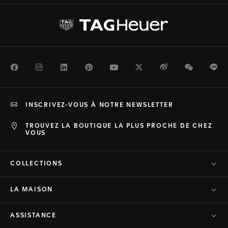
Facebook
Instagram
LinkedIn
Pinterest
Youtube
Twitter
Weibo
WeChat
Li
INSCRIVEZ-VOUS À NOTRE NEWSLETTER
TROUVEZ LA BOUTIQUE LA PLUS PROCHE DE CHEZ
VOUS
COLLECTIONS
LA MAISON
ASSISTANCE