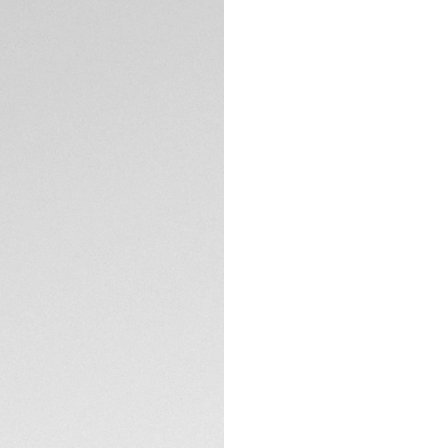
DESCRIPTION
Cette édition spéc
automobile Gulf. P
: boîtier de 39 mm
compteurs blanc na
logo vintage HEUER
SPÉCIFICATIONS TE