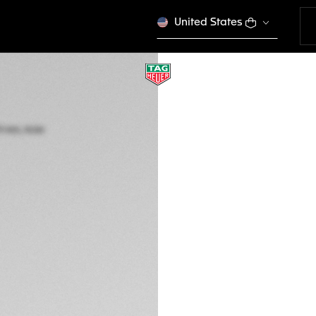
United States
ÉDITION SPÉCIALE
TAG HEUER MONA
Automatique, 39 m
CAW211R.FC6401
Ce produit n'est plus
€ 8.050,00
Garantie de 5 a
Packaging exclus