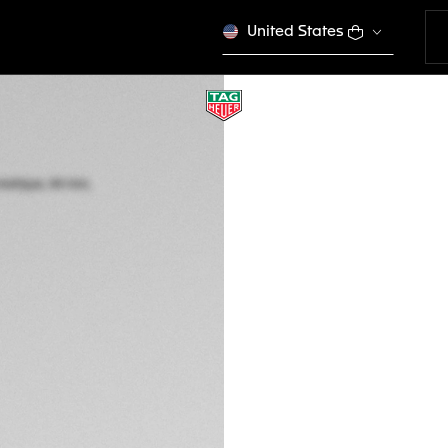
United States
TAG HEUER FORM
Automatique, 44 m
CBZ2086.FT8098
Ce produit n'est plus
€ 5.150,00
Garantie de 5 a
Packaging exclus