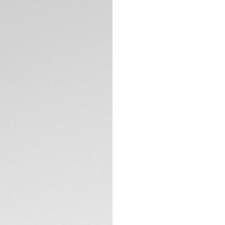
DESCRIPTION
La TAG Heuer For
code couleur audac
dynamique, cette 
en quête de précisi
Le cadran noir opal
montre une allure 
luminescents garant
que la lunette tac
SPÉCIFICATIONS TE
racing.
Réalisé en titane g
exceptionnelle rés
200 mètres garanti
bracelet en caoutc
Animé par le mouv
est fiable à toute 
couronne vissée, r