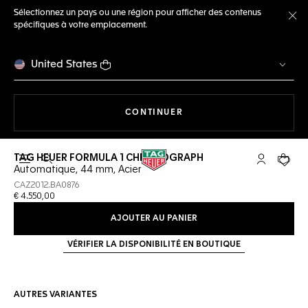
Sélectionnez un pays ou une région pour afficher des contenus
spécifiques à votre emplacement.
Fe
United States
LA NAVIGATION SUR LE S
CONTINUER
TAG HEUER FORMULA 1 CHRONOGRAPH
Ouvrir la barre de recherche
Compte My
Votre 
Automatique, 44 mm, Acier
CAZ2012.BA0876
€ 4.550,00
AJOUTER AU PANIER
VÉRIFIER LA DISPONIBILITÉ EN BOUTIQUE
AUTRES VARIANTES