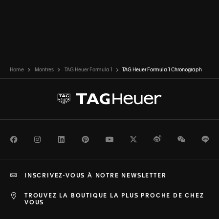
Home
Montres
TAG Heuer Formula 1
TAG Heuer Formula 1 Chronograph
Facebook
Instagram
LinkedIn
Pinterest
Youtube
Twitter
Weibo
WeChat
Li
INSCRIVEZ-VOUS À NOTRE NEWSLETTER
TROUVEZ LA BOUTIQUE LA PLUS PROCHE DE CHEZ
VOUS