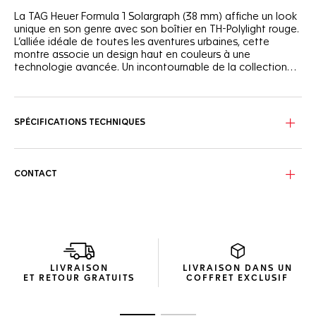
La TAG Heuer Formula 1 Solargraph (38 mm) affiche un look
unique en son genre avec son boîtier en TH-Polylight rouge.
L’alliée idéale de toutes les aventures urbaines, cette
montre associe un design haut en couleurs à une
technologie avancée. Un incontournable de la collection
TAG Heuer Formula 1.
Le cadran opalin blanc s’entoure d’une bride rouge vif et
d’une lunette en noire TH-Polylight, tandis que les aiguilles
et index laqués noirs, revêtus de Super-LumiNova®, se
SPÉCIFICATIONS TECHNIQUES
démarquent avec éclat.
Le boîtier de 38 mm en TH-Polylight rouge s’accompagne
d’un bracelet en caoutchouc assorti, à la fois flexible et
CONTACT
durable. La boucle ardillon en acier revêtu de DLC noir
assure un maintien sécurisé, idéal pour la vie urbaine.
Dotée du Calibre TH50-00, le mouvement à énergie solaire
de la Maison, cette montre capte l’énergie de la lumière
naturelle et artificielle. Grâce à sa grande autonomie, elle
est un compagnon fiable en toutes circonstances.
LIVRAISON
LIVRAISON DANS UN
ET RETOUR GRATUITS
COFFRET EXCLUSIF