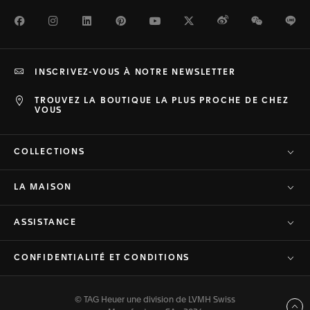
Facebook
Instagram
LinkedIn
Pinterest
Youtube
Twitter
Weibo
WeChat
Li
INSCRIVEZ-VOUS À NOTRE NEWSLETTER
TROUVEZ LA BOUTIQUE LA PLUS PROCHE DE CHEZ
VOUS
COLLECTIONS
LA MAISON
ASSISTANCE
CONFIDENTIALITÉ ET CONDITIONS
© TAG Heuer une division de LVMH Swiss
Haut de page