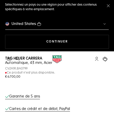
Sélectionnez un pays ou une région pour afficher des contenus
spécifiques à votre emplacement.
Fe
United States
LA NAVIGATION SUR LE S
CONTINUER
TAG HEUER CARRERA
Ouvrir la barre de recherche
Compte My
Votre 
Automatique, 43 mm, Acier
CV2A1R.BA0799
Ce produit n'est plus disponible.
€ 6.700,00
Services en ligne
Garantie de 5 ans
Cartes de crédit et de débit, PayPal