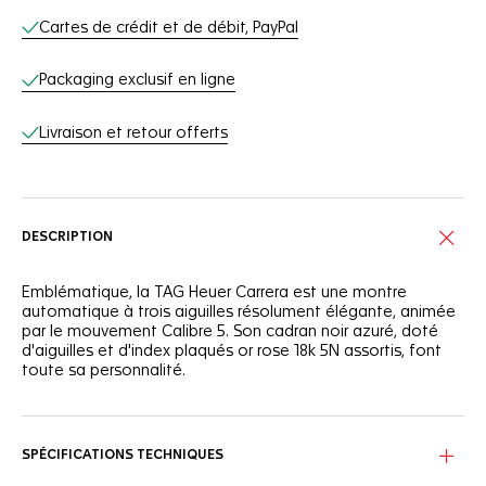
Cartes de crédit et de débit, PayPal
Packaging exclusif en ligne
Livraison et retour offerts
DESCRIPTION
Emblématique, la TAG Heuer Carrera est une montre
automatique à trois aiguilles résolument élégante, animée
par le mouvement Calibre 5. Son cadran noir azuré, doté
d'aiguilles et d'index plaqués or rose 18k 5N assortis, font
toute sa personnalité.
Pleine d'audace, cette TAG Heuer Carrera est toujours aussi
captivante. Les aiguilles et les index revêtus de Super-
Luminova® blanc, ainsi que le verre saphir bombé avec
SPÉCIFICATIONS TECHNIQUES
double traitement antireflet, garantissent une lisibilité