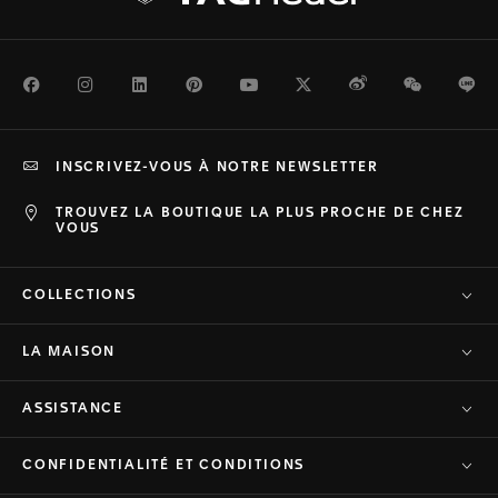
Facebook
Instagram
LinkedIn
Pinterest
Youtube
Twitter
Weibo
WeChat
Li
INSCRIVEZ-VOUS À NOTRE NEWSLETTER
TROUVEZ LA BOUTIQUE LA PLUS PROCHE DE CHEZ
VOUS
COLLECTIONS
LA MAISON
ASSISTANCE
CONFIDENTIALITÉ ET CONDITIONS