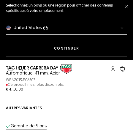
Sélectionnez un pays ou une région pour afficher des contenus
spécifiques à votre emplacement.
Fe
United States
LA NAVIGATION SUR LE S
CONTINUER
TAG HEUER CARRERA DAY-DATE
Ouvrir la barre de recherche
Compte My
Votre 
Automatique, 41 mm, Acier
WBN2013.FC6503
Ce produit n'est plus disponible.
€ 4.150,00
AUTRES VARIANTES
Services en ligne
Garantie de 5 ans