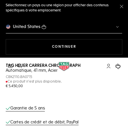
Sélectionnez un pays ou une région pour afficher des contenus
spécifiques à votre emplacement.
Fe
United States
LA NAVIGATION SUR LE S
CONTINUER
TAG HEUER CARRERA CHRONOGRAPH
Ouvrir la barre de recherche
Compte My
Votre 
Automatique, 41 mm, Acier
CBK2110.BA0715
Ce produit n'est plus disponible.
€ 5.450,00
Services en ligne
Garantie de 5 ans
Cartes de crédit et de débit, PayPal