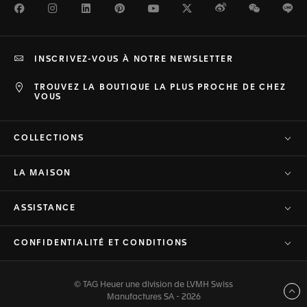
Facebook
Instagram
LinkedIn
Pinterest
Youtube
Twitter
Weibo
WeChat
Li
INSCRIVEZ-VOUS À NOTRE NEWSLETTER
TROUVEZ LA BOUTIQUE LA PLUS PROCHE DE CHEZ
VOUS
COLLECTIONS
LA MAISON
ASSISTANCE
CONFIDENTIALITÉ ET CONDITIONS
© TAG Heuer une division de LVMH Swiss
Haut de page
Manufactures SA - 2026