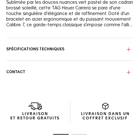
Sublimée par les douces nuances vert pastel de son cadran
brossé soleillé, cette TAG Heuer Carrera se pare d'une
touche singulière d'élégance et de raffinement. Doté d'un
bracelet en acier ergonomique et du puissant mouvement
Calibre 7, ce garde-temps classique s'impose comme l'allié
urbain idéal.
Sur le cadran vert soleillé, les index, les aiguilles et
l'emblématique bouclier TAG Heuer en applique plaqués or
rose 18K 5N viennent apporter un contraste subtil et
SPÉCIFICATIONS TECHNIQUES
précieux.
Fin mais robuste, le boîtier en acier de 36 mm arbore une
couronne à 3 heures et abrite le nouveau Calibre 7
CONTACT
Automatique, doté d'une réserve de marche de 42 heures.
Profilé avec élégance, l'emblématique bracelet en acier aux
maillons en H s'attache au moyen d'une boucle déployante
pratique à doubles boutons-poussoirs de sécurité.
LIVRAISON
LIVRAISON DANS UN
ET RETOUR GRATUITS
COFFRET EXCLUSIF
Ouvrir la diapositive 1
Ouvrir la diapositive 2