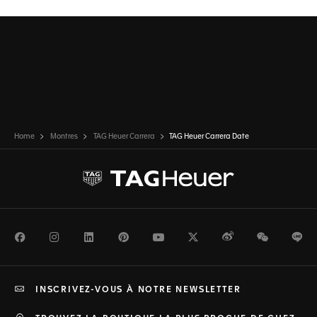
Home
Montres
TAG Heuer Carrera
TAG Heuer Carrera Date
Facebook
Instagram
LinkedIn
Pinterest
Youtube
Twitter
Weibo
WeChat
Li
INSCRIVEZ-VOUS À NOTRE NEWSLETTER