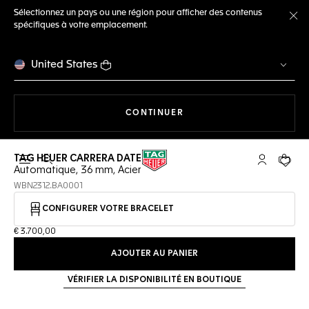
Sélectionnez un pays ou une région pour afficher des contenus
spécifiques à votre emplacement.
Fe
United States
LA NAVIGATION SUR LE S
CONTINUER
TAG HEUER CARRERA DATE
Ouvrir la barre de recherche
Compte My
Votre 
Automatique, 36 mm, Acier
WBN2312.BA0001
CONFIGURER VOTRE BRACELET
€ 3.700,00
AJOUTER AU PANIER
VÉRIFIER LA DISPONIBILITÉ EN BOUTIQUE