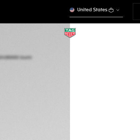
United States
TAG HEUER AQUA
Quartz solaire, 34
WBP1324.BB0005
€ 4.600,00
VÉ
Garantie de 5 a
Packaging exclus