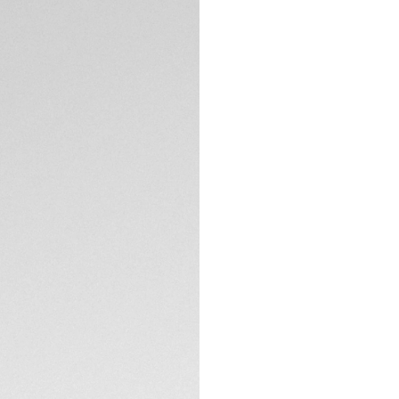
DESCRIPTION
Découvrez la TAG 
mm), une montre bi
polyvalence. Réalis
modèle incarne la 
Maison, désormais 
Le cadran noir bros
étincelants, évoque 
en acier plaqué or
SPÉCIFICATIONS TE
chaleur subtile à l
Étanche jusqu’à 20
brossé et poli est
CONTACT
60 minutes et d’un
18K 5N. Il s’associe
également plaqué o
Animée par le mou
convertit la lumièr
quartz solaire gara