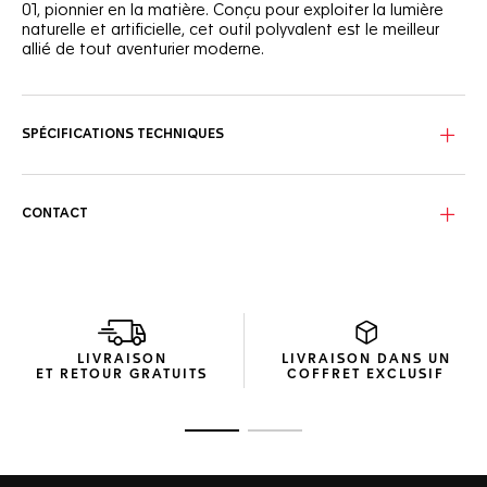
01, pionnier en la matière. Conçu pour exploiter la lumière
naturelle et artificielle, cet outil polyvalent est le meilleur
allié de tout aventurier moderne.
Le cadran soleillé bleu est orné d'index et d'aiguilles
rhodiés, tous rehaussés de Super-LumiNova® blanc pour
une lisibilité optimale.
SPÉCIFICATIONS TECHNIQUES
Avec un boîtier en acier satiné de 34 mm, cette montre est
étanche jusqu'à 200 mètres, ce qui la rend élégante et
apte à relever tous les défis.
CONTACT
Animée par l'innovant Solargraph Calibre TH50-01, cette
montre exploite l'énergie des sources de lumière naturelle
et artificielle. Deux minutes d'exposition à la lumière
suffisent à lui fournir suffisamment d'énergie pour une
journée entière, tandis qu'une charge complète offre
jusqu'à 10 mois d'autonomie, garantissant ainsi sa fiabilité
LIVRAISON
LIVRAISON DANS UN
tout au long de vos aventures.
ET RETOUR GRATUITS
COFFRET EXCLUSIF
Ouvrir la diapositive 1
Ouvrir la diapositive 2