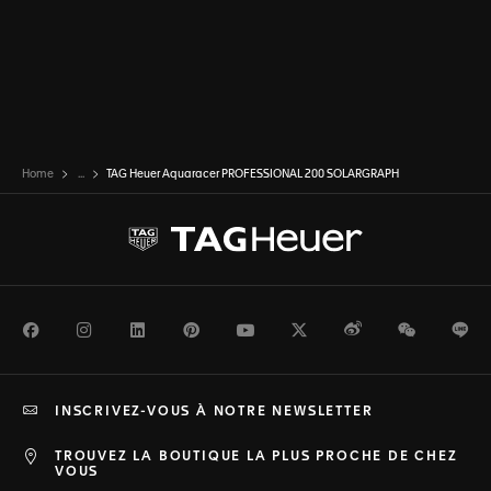
Home
...
TAG Heuer Aquaracer PROFESSIONAL 200 SOLARGRAPH
Facebook
Instagram
LinkedIn
Pinterest
Youtube
Twitter
Weibo
WeChat
Li
INSCRIVEZ-VOUS À NOTRE NEWSLETTER
TROUVEZ LA BOUTIQUE LA PLUS PROCHE DE CHEZ
VOUS