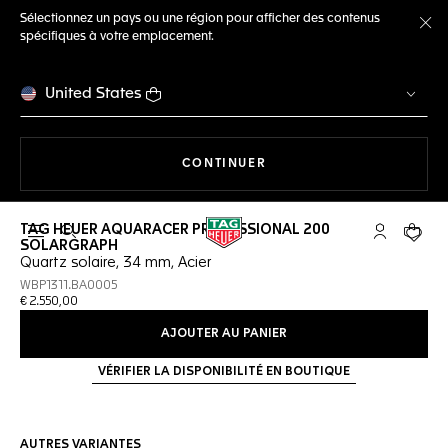
Sélectionnez un pays ou une région pour afficher des contenus
spécifiques à votre emplacement.
Fe
United States
LA NAVIGATION SUR LE S
CONTINUER
TAG HEUER AQUARACER PROFESSIONAL 200
Ouvrir la barre de recherche
Compte My
Votre 
SOLARGRAPH
Quartz solaire, 34 mm, Acier
WBP1311.BA0005
€ 2.550,00
AJOUTER AU PANIER
VÉRIFIER LA DISPONIBILITÉ EN BOUTIQUE
AUTRES VARIANTES