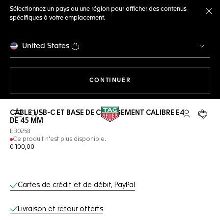
Sélectionnez un pays ou une région pour afficher des contenus
spécifiques à votre emplacement.
Fe
United States
LA NAVIGATION SUR LE S
CONTINUER
CÂBLE USB-C ET BASE DE CHARGEMENT CALIBRE E4
Ouvrir la barre de recherche
Compte My
Votre 
DE 45 MM
EB0258
Ce produit n'est plus disponible.
€ 100,00
Services en ligne
Cartes de crédit et de débit, PayPal
Livraison et retour offerts