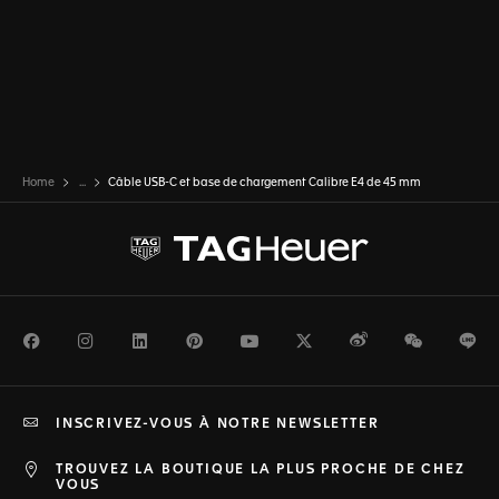
Home
...
Câble USB-C et base de chargement Calibre E4 de 45 mm
Facebook
Instagram
LinkedIn
Pinterest
Youtube
Twitter
Weibo
WeChat
Li
INSCRIVEZ-VOUS À NOTRE NEWSLETTER
TROUVEZ LA BOUTIQUE LA PLUS PROCHE DE CHEZ
VOUS