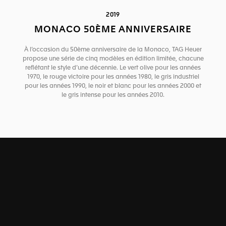
2019
MONACO 50ÈME ANNIVERSAIRE
À l’occasion du 50ème anniversaire de la Monaco, TAG Heuer
propose une série de cinq modèles en édition limitée, chacune
reflétant le style d’une décennie. Le vert olive pour les années
1970, le rouge victoire pour les années 1980, le gris industriel
pour les années 1990, le noir et blanc pour les années 2000 et
le gris intense pour les années 2010.