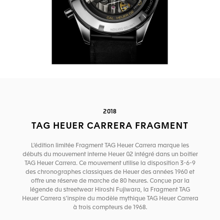
2018
TAG HEUER CARRERA FRAGMENT
L’édition limitée Fragment TAG Heuer Carrera marque les
débuts du mouvement interne Heuer 02 intégré dans un boitier
TAG Heuer Carrera. Ce mouvement utilise la disposition 3-6-9
des chronographes classiques de Heuer des années 1960 et
offre une réserve de marche de 80 heures. Conçue par la
légende du streetwear Hiroshi Fujiwara, la Fragment TAG
Heuer Carrera s’inspire du modèle mythique TAG Heuer Carrera
à trois compteurs de 1968.