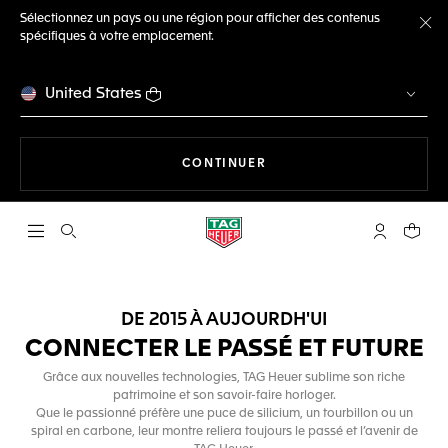
Sélectionnez un pays ou une région pour afficher des contenus
spécifiques à votre emplacement.
Fe
United States
LA NAVIGATION SUR LE S
CONTINUER
Ouvrir la barre de recherche
Compte My
Votre 
DE 2015 À AUJOURDH'UI
CONNECTER LE PASSÉ ET FUTURE
Grâce aux nouvelles technologies, TAG Heuer sublime son riche
patrimoine et son savoir-faire horloger.
Que le passionné préfère une puce de silicium, un tourbillon ou un
spiral en carbone, leur montre reliera toujours le passé et l’avenir de