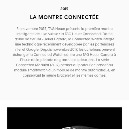
2015
LA MONTRE CONNECTÉE
En novembre 2015, TAG Heuer présente la première montre
intelligente de luxe suisse : la TAG Heuer Connected. Dotée
d’une boitier TAG Heuer Carrera, la Connected Watch intègre
une technologie récemment développée par les partenaires
Intel et Google. Depuis novembre 2017, les acheteurs peuvent
échanger la Connected Watch contre une TAG Heuer Carrera à
l'issue de la période de garantie de deux ans. La série
Connected Modular (2017) permet au porteur de passer du
module smartwatch à un module de montre automatique, en
conservant le même bracelet et les mêmes cornes.