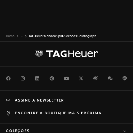
Home
...
TAG Heuer Monaco Split-Seconds Chronograph
Facebook
Instagram
LinkedIn
Pinterest
Youtube
Twitter
Weibo
WeChat
Li
ASSINE A NEWSLETTER
ENCONTRE A BOUTIQUE MAIS PRÓXIMA
COLEÇÕES