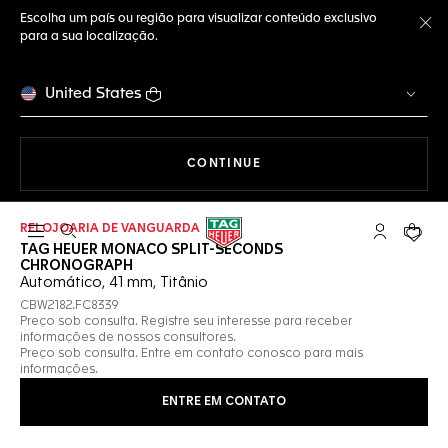
Escolha um país ou região para visualizar conteúdo exclusivo
para a sua localização.
Fe
United States
A NAVEGAR PELO SITE
CONTINUE
RELOJOARIA DE VANGUARDA
Abrir a busca
Conta My T
Seu c
TAG HEUER MONACO SPLIT-SECONDS
CHRONOGRAPH
Automático, 41 mm, Titânio
CBW2182.FC8339
Preço sob consulta. Registre seu interesse para receber
informações de nossos consultores.
Preço sob consulta. Entre em contato conosco para mais
informações.
ENTRE EM CONTATO