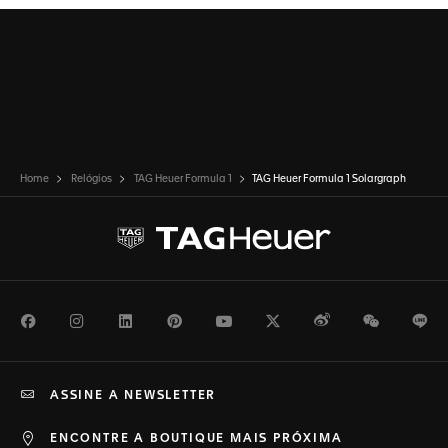
Home
Relógios
TAG Heuer Formula 1
TAG Heuer Formula 1 Solargraph
Facebook
Instagram
LinkedIn
Pinterest
Youtube
Twitter
Weibo
WeChat
Li
ASSINE A NEWSLETTER
ENCONTRE A BOUTIQUE MAIS PRÓXIMA