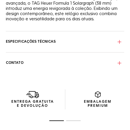
avançada, o TAG Heuer Formula 1 Solargraph (38 mm)
introduz uma energia revigorada à coleção. Exibindo um
design contemporâneo, este relógio exclusivo combina
inovação e versatilidade para os dias atuais.
O impactante mostrador em opalino branco contrasta
com o flange vibrante em verde, criando um apelo visual
dinâmico. Ponteiros e índices laqueados em preto,
ESPECIFICAÇÕES TÉCNICAS
tratados com Super-LumiNova®, garantem uma
legibilidade nítida mesmo no escuro. O bezel em TH-
Polylight reforça o comprometimento da Maison com
materiais inovadores.
CONTATO
Projetada para proporcionar conforto, a caixa de 38 mm
em aço se encaixa com perfeição em qualquer pulso. O
bracelete em aço jateado confere um visual elegante e
contemporâneo, tornando este modelo o companheiro
ideal para exploradores urbanos e estilos de vida ativos.
ENTREGA GRATUITA
EMBALAGEM
O movimento Calibre TH50-00 Solargraph alimenta este
E DEVOLUÇÃO
PREMIUM
relógio com alta autonomia, exigindo apenas 1 minuto de
exposição à luz para continuar funcionando perfeitamente
durante um dia inteiro, enquanto uma carga completa
Ir para o slide 1
Ir para o slide 2
oferece até 10 meses de autonomia.