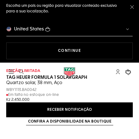
Escolha um país ou região para visualizar conteúdo exclusivo
para a sua localização.
Fe
United States
A NAVEGAR PELO SITE
CONTINUE
EDIÇÃO LIMITADA
Abrir a busca
Conta My T
Seu c
TAG HEUER FORMULA 1 SOLARGRAPH
Quartzo solar, 38 mm, Aço
WBY1113.BA0042
Em falta no estoque on-line
Kz 2.450.000
RECEBER NOTIFICAÇÃO
CONFIRA A DISPONIBILIDADE NA BOUTIQUE