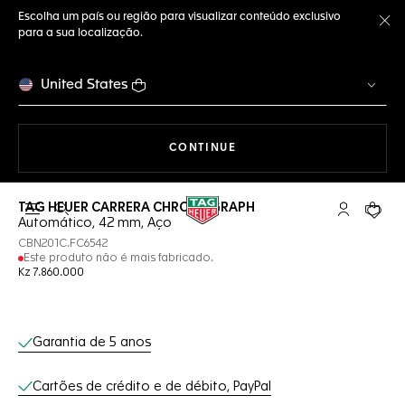
Escolha um país ou região para visualizar conteúdo exclusivo
para a sua localização.
Fe
United States
A NAVEGAR PELO SITE
CONTINUE
TAG HEUER CARRERA CHRONOGRAPH
Abrir a busca
Conta My T
Seu c
Automático, 42 mm, Aço
CBN201C.FC6542
Este produto não é mais fabricado.
Kz 7.860.000
Serviços on-line
Garantia de 5 anos
Cartões de crédito e de débito, PayPal