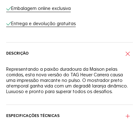
Embalagem online exclusiva
Entrega e devolução gratuitas
DESCRIÇÃO
Representando a paixão duradoura da Maison pelas
corridas, esta nova versão do TAG Heuer Carrera causa
uma impressão marcante no pulso. O mostrador preto
atemporal ganha vida com um degradê laranja dinâmico.
Luxuoso e pronto para superar todos os desafios.
No exclusivo mostrador preto do Carrera, o ponteiro
central laqueado em laranja combina com o marcante
degradê em laranja que acompanha a curva do flange.
ESPECIFICAÇÕES TÉCNICAS
Visível através do fundo da caixa em cristal de safira, o
poderoso calibre TH20-00 manufaturado internamente
complementa a elegante caixa de 42 mm em aço