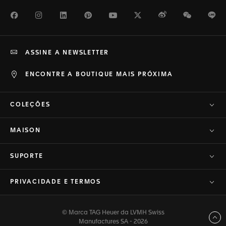
Facebook
Instagram
LinkedIn
Pinterest
Youtube
Twitter
Weibo
WeChat
Li
ASSINE A NEWSLETTER
ENCONTRE A BOUTIQUE MAIS PRÓXIMA
COLEÇÕES
MAISON
SUPORTE
PRIVACIDADE E TERMOS
© Marca TAG Heuer da LVMH Swiss
Voltar ao topo
Manufactures SA - 2026