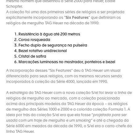
mesmo homem que desenhou a Série 2000 para Heuer, Eddie
Schopfer.
A coleção foi uma das primeiras séries de relógios a ser projetada
explicitamente incorporando os “
Six Features
” que definiram os
relógios de mergulho TAG Heuer na década de 1990:
Resistência à água até 200 metros
Coroa rosqueada
Fecho duplo de segurança na pulseira
Bezel rotativo unidirecional
Cristal de safira
Marcações luminosas no mostrador, ponteiros e bezel
A incorporação desses “Six Features” deu à TAG Heuer um visual
diferenciado para seus relógios, com os mesmos recursos sendo
incorporados à coleção da Série 4000, lançada em 1990.
A estratégia da TAG Heuer com a nova coleção S/el foi levar a linha de
relógios de mergulho ao mercado, com a coleção posicionada
acima dos principais modelos da TAG Heuer da época – os relógios
de mergulho das Séries 1000 e 2000 e a colorida coleção Formula 1. A
ideia por trás da coleção S/el era que ela fosse “
projetada para ser
usada com um traje de mergulho e um smoking
” e até a chegada da
Série 6000 em meados da década de 1990, o S/el era o carro-chefe da
linha TAG Heuer.