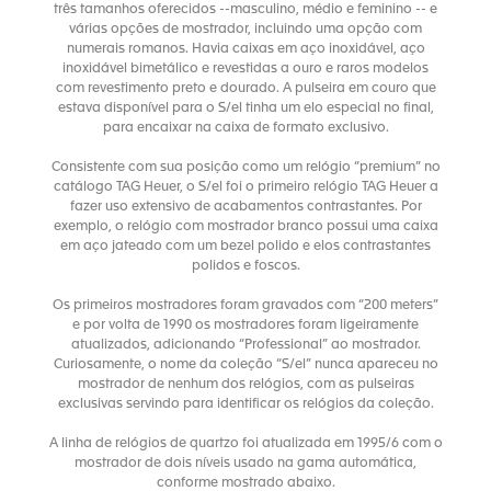
três tamanhos oferecidos --masculino, médio e feminino -- e
várias opções de mostrador, incluindo uma opção com
numerais romanos. Havia caixas em aço inoxidável, aço
inoxidável bimetálico e revestidas a ouro e raros modelos
com revestimento preto e dourado. A pulseira em couro que
estava disponível para o S/el tinha um elo especial no final,
para encaixar na caixa de formato exclusivo.
Consistente com sua posição como um relógio “premium” no
catálogo TAG Heuer, o S/el foi o primeiro relógio TAG Heuer a
fazer uso extensivo de acabamentos contrastantes. Por
exemplo, o relógio com mostrador branco possui uma caixa
em aço jateado com um bezel polido e elos contrastantes
polidos e foscos.
Os primeiros mostradores foram gravados com “200 meters”
e por volta de 1990 os mostradores foram ligeiramente
atualizados, adicionando “Professional” ao mostrador.
Curiosamente, o nome da coleção “S/el” nunca apareceu no
mostrador de nenhum dos relógios, com as pulseiras
exclusivas servindo para identificar os relógios da coleção.
A linha de relógios de quartzo foi atualizada em 1995/6 com o
mostrador de dois níveis usado na gama automática,
conforme mostrado abaixo.