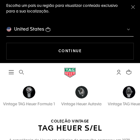
Escolha um país ou região para visualizar conteúdo exclusivo
para a sua localização.
Fe
United States
A NAVEGAR PELO SITE
CONTINUE
Abrir a busca
Conta My T
Seu c
Vintage TAG Heuer Formula 1
Vintage Heuer Autavia
Vintage TAG Heue
COLEÇÃO VINTAGE
TAG HEUER S/EL