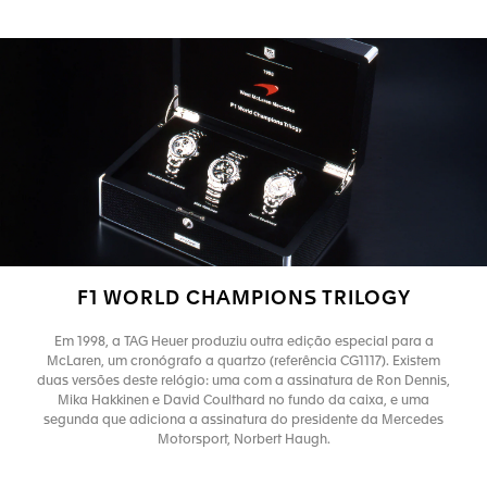
F1 WORLD CHAMPIONS TRILOGY
Em 1998, a TAG Heuer produziu outra edição especial para a
McLaren, um cronógrafo a quartzo (referência CG1117). Existem
duas versões deste relógio: uma com a assinatura de Ron Dennis,
Mika Hakkinen e David Coulthard no fundo da caixa, e uma
segunda que adiciona a assinatura do presidente da Mercedes
Motorsport, Norbert Haugh.