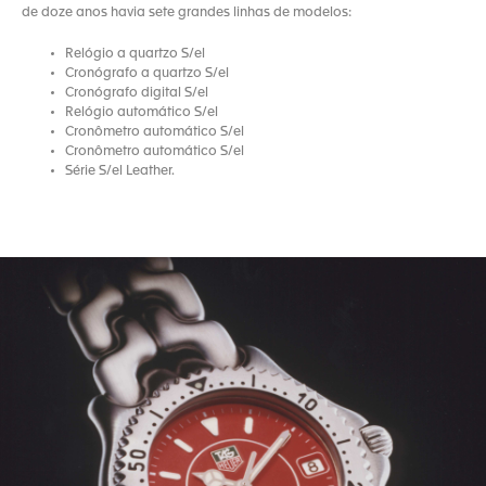
de doze anos havia sete grandes linhas de modelos:
Relógio a quartzo S/el
Cronógrafo a quartzo S/el
Cronógrafo digital S/el
Relógio automático S/el
Cronômetro automático S/el
Cronômetro automático S/el
Série S/el Leather.