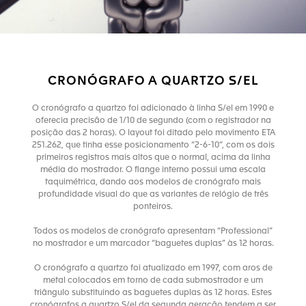
CRONÓGRAFO A QUARTZO S/EL
O cronógrafo a quartzo foi adicionado à linha S/el em 1990 e
oferecia precisão de 1/10 de segundo (com o registrador na
posição das 2 horas). O layout foi ditado pelo movimento ETA
251.262, que tinha esse posicionamento “2-6-10”, com os dois
primeiros registros mais altos que o normal, acima da linha
média do mostrador. O flange interno possui uma escala
taquimétrica, dando aos modelos de cronógrafo mais
profundidade visual do que as variantes de relógio de três
ponteiros.
Todos os modelos de cronógrafo apresentam “Professional”
no mostrador e um marcador “baguetes duplas” às 12 horas.
O cronógrafo a quartzo foi atualizado em 1997, com aros de
metal colocados em torno de cada submostrador e um
triângulo substituindo as baguetes duplas às 12 horas. Estes
cronógrafos a quartzo S/el da segunda geração tendem a ser