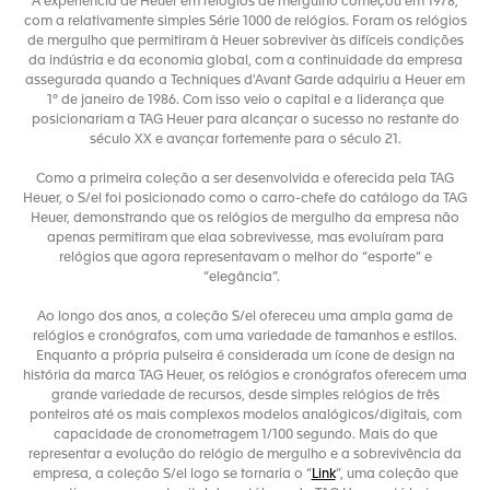
A experiência de Heuer em relógios de mergulho começou em 1978,
com a relativamente simples Série 1000 de relógios. Foram os relógios
de mergulho que permitiram à Heuer sobreviver às difíceis condições
da indústria e da economia global, com a continuidade da empresa
assegurada quando a Techniques d'Avant Garde adquiriu a Heuer em
1º de janeiro de 1986. Com isso veio o capital e a liderança que
posicionariam a TAG Heuer para alcançar o sucesso no restante do
século XX e avançar fortemente para o século 21.
Como a primeira coleção a ser desenvolvida e oferecida pela TAG
Heuer, o S/el foi posicionado como o carro-chefe do catálogo da TAG
Heuer, demonstrando que os relógios de mergulho da empresa não
apenas permitiram que elaa sobrevivesse, mas evoluíram para
relógios que agora representavam o melhor do “esporte” e
“elegância”.
Ao longo dos anos, a coleção S/el ofereceu uma ampla gama de
relógios e cronógrafos, com uma variedade de tamanhos e estilos.
Enquanto a própria pulseira é considerada um ícone de design na
história da marca TAG Heuer, os relógios e cronógrafos oferecem uma
grande variedade de recursos, desde simples relógios de três
ponteiros até os mais complexos modelos analógicos/digitais, com
capacidade de cronometragem 1/100 segundo. Mais do que
representar a evolução do relógio de mergulho e a sobrevivência da
empresa, a coleção S/el logo se tornaria o “
Link
”, uma coleção que