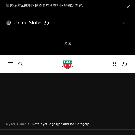
请选择国家或地区以查看您所在地区的特定内容。
关
United States
使用网站导航
继续
打开搜索
My TAG He
您的购
My TAG Heuer
Datalayer Page Type and Top Category