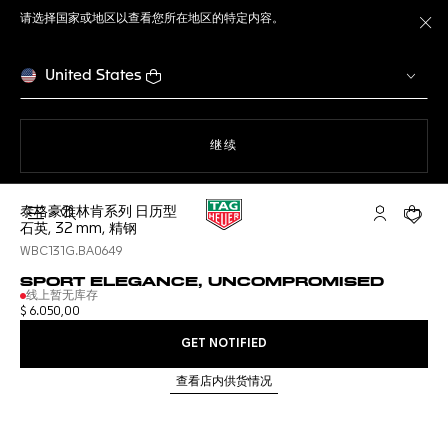
请选择国家或地区以查看您所在地区的特定内容。
关
United States
使用网站导航
继续
泰格豪雅林肯系列 日历型
打开搜索
My TAG He
您的购
石英, 32 mm, 精钢
WBC131G.BA0649
SPORT ELEGANCE, UNCOMPROMISED
线上暂无库存
$ 6.050,00
GET NOTIFIED
查看店内供货情况