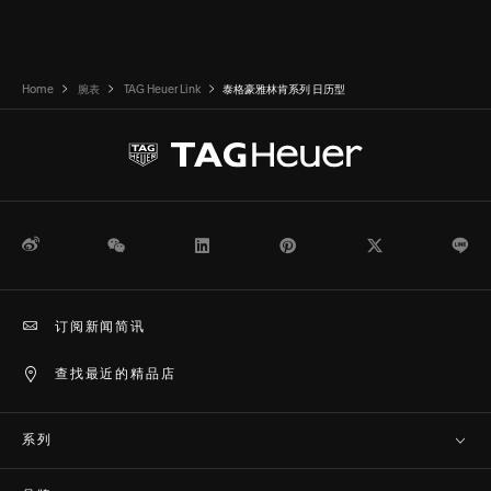
Home
腕表
TAG Heuer Link
泰格豪雅林肯系列 日历型
微博
WeChat
领英
Pinterest
Twitter
Li
订阅新闻简讯
查找最近的精品店
系列