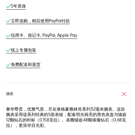
线上服务
5年质保
立即选购，稍后使用PayPal付款
信用卡、借记卡, PayPal, Apple Pay
线上专属包装
免费配送和退货
描述
奢华尊贵，优雅气质，尽在泰格豪雅林肯系列32毫米腕表。这款
腕表采用该系列经典的S形表链，配备明光烁亮的黑色表盘与镶嵌
12颗钻石的时标（0.158克拉）。表圈镶嵌48颗璀璨钻石（0.68克
拉），更添夺目光彩。