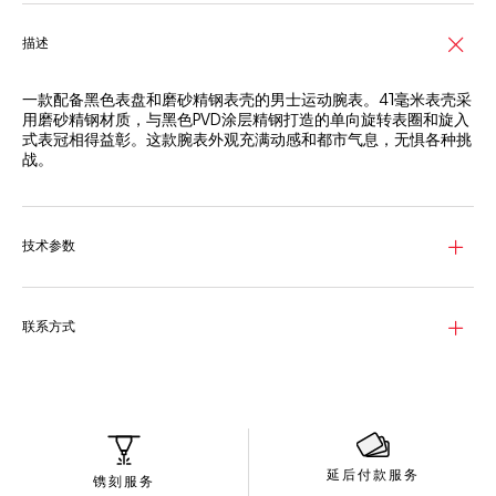
描述
一款配备黑色表盘和磨砂精钢表壳的男士运动腕表。41毫米表壳采
用磨砂精钢材质，与黑色PVD涂层精钢打造的单向旋转表圈和旋入
式表冠相得益彰。这款腕表外观充满动感和都市气息，无惧各种挑
战。
技术参数
联系方式
延后付款服务
镌刻服务