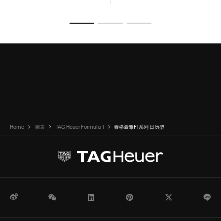
转至幻灯片 1
转至幻灯片 2
转至幻灯片 3
Home
腕表
TAG Heuer Formula 1
泰格豪雅F1系列 日历型
微博
WeChat
领英
Pinterest
Twitter
Li