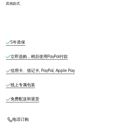
其他款式
线上服务
5年质保
立即选购，稍后使用PayPal付款
信用卡、借记卡, PayPal, Apple Pay
线上专属包装
免费配送和退货
电话订购