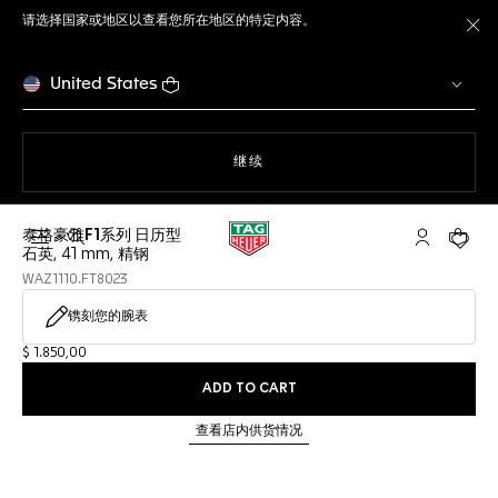
请选择国家或地区以查看您所在地区的特定内容。
关
United States
使用网站导航
继续
泰格豪雅F1系列 日历型
打开搜索
My TAG He
您的购
石英, 41 mm, 精钢
WAZ1110.FT8023
镌刻您的腕表
$ 1.850,00
ADD TO CART
查看店内供货情况