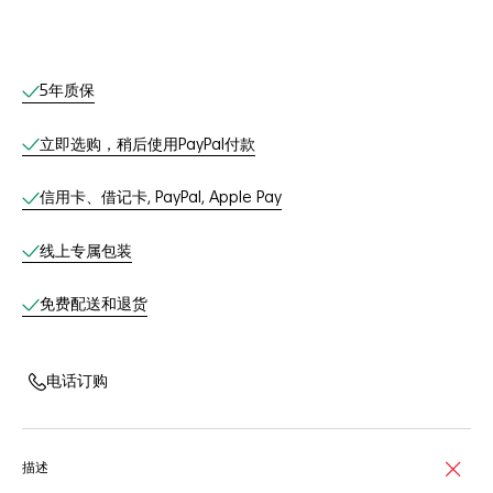
线上服务
5年质保
立即选购，稍后使用PayPal付款
信用卡、借记卡, PayPal, Apple Pay
线上专属包装
免费配送和退货
电话订购
描述