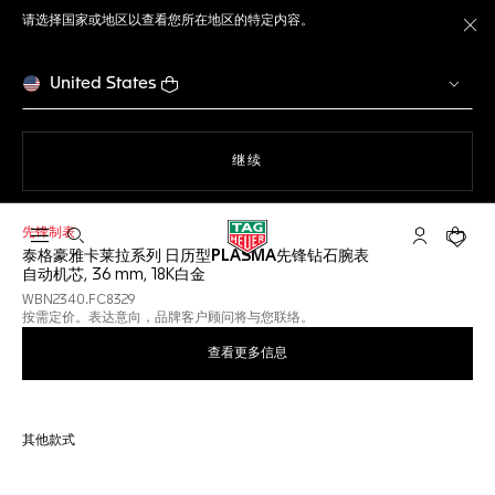
请选择国家或地区以查看您所在地区的特定内容。
关
United States
使用网站导航
继续
先锋制表
打开搜索
My TAG He
您的购
泰格豪雅卡莱拉系列 日历型PLASMA先锋钻石腕表
自动机芯, 36 mm, 18K白金
WBN2340.FC8329
按需定价。表达意向，品牌客户顾问将与您联络。
查看更多信息
其他款式