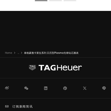
转至幻灯片 1
转至幻灯片 2
转至幻灯片 3
Home
...
泰格豪雅卡莱拉系列 日历型Plasma先锋钻石腕表
微博
WeChat
领英
Pinterest
Twitter
Li
订阅新闻简讯