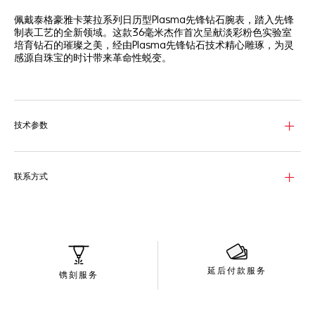
佩戴泰格豪雅卡莱拉系列日历型Plasma先锋钻石腕表，踏入先锋
制表工艺的全新领域。这款36毫米杰作首次呈献淡彩粉色实验室
培育钻石的璀璨之美，经由Plasma先锋钻石技术精心雕琢，为灵
感源自珠宝的时计带来革命性蜕变。
泰格豪雅通过Plasma先锋钻石工艺，突破前卫制表的界限，打造
出非凡的淡彩粉色实验室培育钻石，这一创举在制表业实属开创先
河。在可控的真空室内，钻石晶种被置于特定气体产生的等离子体
中，促使晶体生长。这些独特的实验室培育钻石一经形成，便经过
技术参数
激光切割与抛光，呈现出天然钻石难以企及的纹理与色调，为表盘
与表冠赋予了淡彩粉色的璀璨光泽。
多晶体实验室培育钻石表盘（2.9克拉）熠熠生辉，周围环绕12颗
联系方式
长方形切割实验室培育钻石（0.5克拉）作为时标。表冠上镶嵌一
颗1.3克拉淡彩粉色实验室培育钻石，搭配淡彩粉色实验室培育钻
石泰格豪雅盾形标志（0.1克拉）。
36毫米18K白金表壳内搭载Calibre 7自动机芯，提供42小时动力储
存，透过蓝宝石表背清晰可见。搭配高端黑色鳄鱼皮表带，这款腕
表尽显精致格调与超卓性能。
延后付款服务
镌刻服务