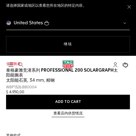
请选择国家或地区以查看您所在地区的特定内容。
关
United States
使用网站导航
继续
全新腕表
打开搜索
My TAG He
您的购
泰格豪雅竞潜系列 PROFESSIONAL 200 SOLARGRAPH太
阳能腕表
太阳能石英, 34 mm, 精钢
WBP1326.BB0004
$ 4.950,00
ADD TO CART
查看店内供货情况
其他款式