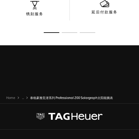
延后付款服务
镌刻服务
转至幻灯片 1
转至幻灯片 2
转至幻灯片 3
Home
...
泰格豪雅竞潜系列 Professional 200 Solargraph太阳能腕表