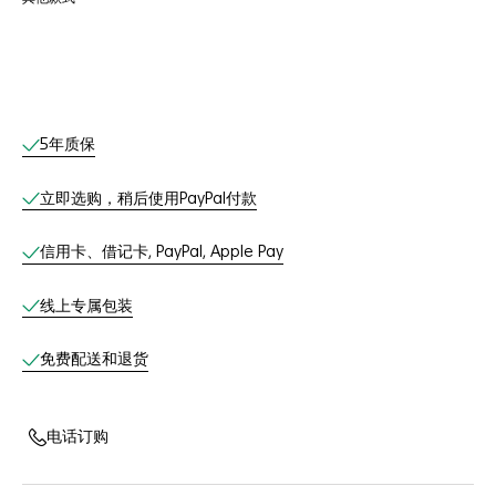
线上服务
5年质保
立即选购，稍后使用PayPal付款
信用卡、借记卡, PayPal, Apple Pay
线上专属包装
免费配送和退货
电话订购