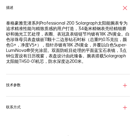
描述
泰格豪雅竞潜系列Professional 200 Solargraph太阳能腕表专为
追求精准性能与精致质感的用户打造，34毫米精钢表壳经精细磨
砂和抛光工艺处理，表圈、表冠及表链链节均镀有18K 2N黄金。白
色珍珠母贝表盘镶嵌11颗十二边形钻石时标（总重约0.15克拉，颜
色G+，净度VS+），指针亦镀有18K 2N黄金，并覆以白色Super-
LumiNova®荧光涂层。双面防眩目处理的平面蓝宝石表镜，3点
钟位置设有日历视窗，表盘设计由此臻备。腕表搭载Solargraph
太阳能TH50-01机芯，防水深度达200米。
技术参数
联系方式