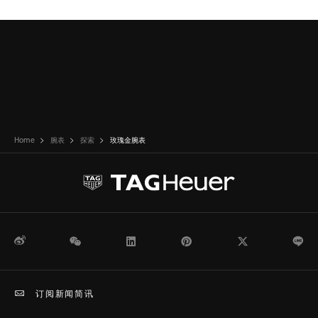
Home
腕表
探索
玫瑰金腕表
微博
WeChat
领英
Pinterest
Twitter
Li
订阅新闻简讯