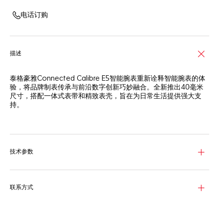
电话订购
描述
泰格豪雅Connected Calibre E5智能腕表重新诠释智能腕表的体
验，将品牌制表传承与前沿数字创新巧妙融合。全新推出40毫米
尺寸，搭配一体式表带和精致表壳，旨在为日常生活提供强大支
持。
这款40毫米Connected智能腕表采用圆形精钢表壳，设计时尚百
搭，搭配符合人体工学的一体式精钢按钮。一体式表带和弧形蓝宝
石表镜，增添时尚风格。
技术参数
全新泰格豪雅自主研发操作系统——TAG Heuer OS，以专属用户
界面与流畅交互体验，为您呈现流畅而沉浸的泰格豪雅数字体验。
在低电量模式下，电池续航时间可达2天。快速充电功能，充电30
分钟即可提供一天的运行能力。
联系方式
全新健康功能（睡眠追踪，仅此功能包含血氧饱和度、呼吸频率以
及心率变异性监测）。精确的运动追踪功能包括心率、精准GPS和