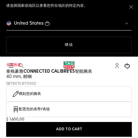
请选择国家或地区以查看您所在地区的特定内容。
关
United States
使用网站导航
继续
全新腕表
打开搜索
My TAG He
您的购
泰格豪雅CONNECTED CALIBRE E5智能腕表
40 mm, 精钢
SBT8010.BT0002
镌刻您的腕表
配置您的表带/表链
$ 1.600,00
ADD TO CART