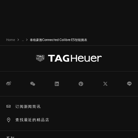
Home
...
泰格豪雅Connected Calibre E5智能腕表
微博
WeChat
领英
Pinterest
Twitter
Li
订阅新闻简讯
查找最近的精品店